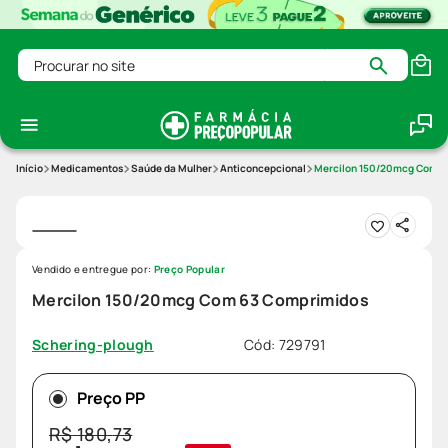
Procurar no site
Medicamentos
Saúde da Mulher
Anticoncepcional
Mercilon 150/20mcg Com 6
Vendido e entregue por:
Preço Popular
Mercilon 150/20mcg Com 63 Comprimidos
Cód
:
729791
Schering-plough
Preço PP
R$
180
,
73