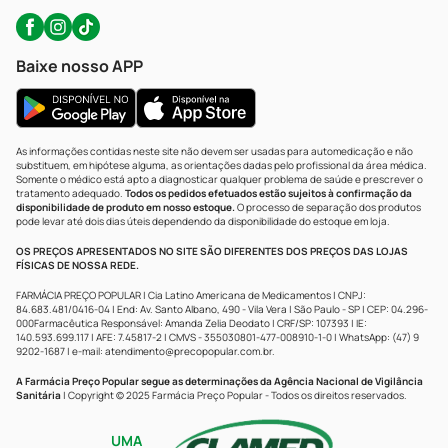
Baixe nosso APP
As informações contidas neste site não devem ser usadas para automedicação e não
substituem, em hipótese alguma, as orientações dadas pelo profissional da área médica.
Somente o médico está apto a diagnosticar qualquer problema de saúde e prescrever o
tratamento adequado.
Todos os pedidos efetuados estão sujeitos à confirmação da
disponibilidade de produto em nosso estoque.
O processo de separação dos produtos
pode levar até dois dias úteis dependendo da disponibilidade do estoque em loja.
OS PREÇOS APRESENTADOS NO SITE SÃO DIFERENTES DOS PREÇOS DAS LOJAS
FÍSICAS DE NOSSA REDE.
FARMÁCIA PREÇO POPULAR | Cia Latino Americana de Medicamentos | CNPJ:
84.683.481/0416-04 | End: Av. Santo Albano, 490 - Vila Vera | São Paulo - SP | CEP: 04.296-
000Farmacêutica Responsável: Amanda Zelia Deodato | CRF/SP: 107393 | IE:
140.593.699.117 | AFE: 7.45817-2 | CMVS - 355030801-477-008910-1-0 | WhatsApp: (47) 9
9202-1687 | e-mail:
atendimento@precopopular.com.br
.
A Farmácia Preço Popular segue as determinações da Agência Nacional de Vigilância
Sanitária
| Copyright © 2025 Farmácia Preço Popular - Todos os direitos reservados.
UMA