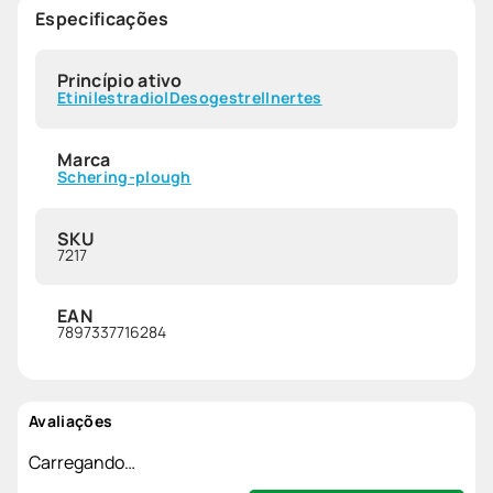
Especificações
Princípio ativo
Etinilestradiol
Desogestrel
Inertes
Marca
Schering-plough
SKU
7217
EAN
7897337716284
Avaliações
Carregando…