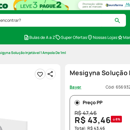
 encontrar?
Bulas de A a Z
Super Ofertas
Nossas Lojas
Mar
igyna Solução Injetável 1 Ampola De 1ml
Mesigyna Solução I
Cód
:
65693
Bayer
Preço PP
R$
47
,
46
R$
43
,
46
8%
Total:
R$
43
,
46