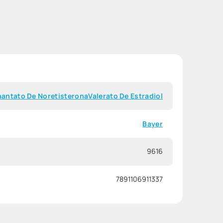
nantato De Noretisterona
Valerato De Estradiol
Bayer
9616
7891106911337