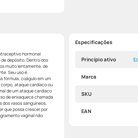
Especificações
ontraceptivo hormonal
Princípio ativo
E
de depósito. Dentro dos
dos muito lentamente, de
nte. Seu uso é
Marca
da fórmula, coágulo em um
 corpo, ataque cardíaco ou
inal de um ataque cardíaco
SKU
caso de enxaqueca chamada
s dos vasos sanguíneos,
cer que possa crescer por
EAN
angramento vaginal não