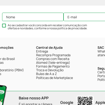
Ao se cadastrar você concorda em receber comunicação com
ofertas e novidades, conforme a nossa
política de privacidade
.
romoções
Central de Ajuda
SAC 
Entrega
What
Recompra Programada
aten
 do Brasil
Compras com Receita
tas
Alomed (tele-entrega)
Formas de Pagamento
Seg
boratório (PBM)
Troca e Devolução
Cert
s
Bulas de A a Z
Porta
Políticas de Marketplace
Polít
Baixe nosso APP
Google
Appl
É só apontar a câmera