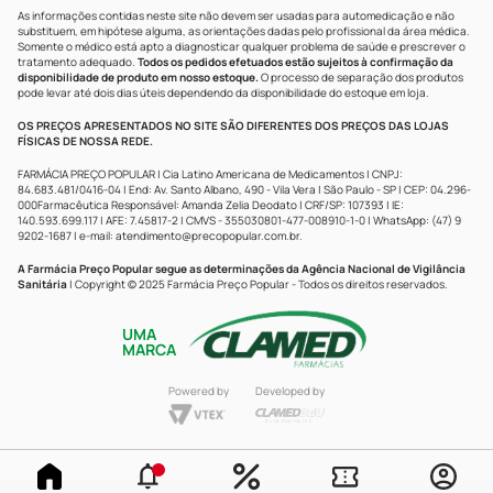
As informações contidas neste site não devem ser usadas para automedicação e não
substituem, em hipótese alguma, as orientações dadas pelo profissional da área médica.
Somente o médico está apto a diagnosticar qualquer problema de saúde e prescrever o
tratamento adequado.
Todos os pedidos efetuados estão sujeitos à confirmação da
disponibilidade de produto em nosso estoque.
O processo de separação dos produtos
pode levar até dois dias úteis dependendo da disponibilidade do estoque em loja.
OS PREÇOS APRESENTADOS NO SITE SÃO DIFERENTES DOS PREÇOS DAS LOJAS
FÍSICAS DE NOSSA REDE.
FARMÁCIA PREÇO POPULAR | Cia Latino Americana de Medicamentos | CNPJ:
84.683.481/0416-04 | End: Av. Santo Albano, 490 - Vila Vera | São Paulo - SP | CEP: 04.296-
000Farmacêutica Responsável: Amanda Zelia Deodato | CRF/SP: 107393 | IE:
140.593.699.117 | AFE: 7.45817-2 | CMVS - 355030801-477-008910-1-0 | WhatsApp: (47) 9
9202-1687 | e-mail:
atendimento@precopopular.com.br
.
A Farmácia Preço Popular segue as determinações da Agência Nacional de Vigilância
Sanitária
| Copyright © 2025 Farmácia Preço Popular - Todos os direitos reservados.
UMA
MARCA
Powered by
Developed by