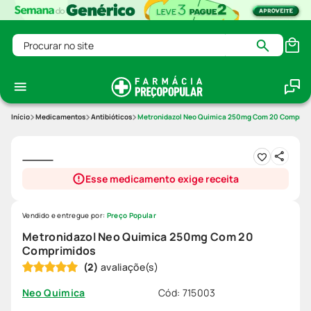
Procurar no site
Medicamentos
Antibióticos
Metronidazol Neo Quimica 250mg Com 20 Comprim
Esse medicamento exige receita
Vendido e entregue por:
Preço Popular
Metronidazol Neo Quimica 250mg Com 20
Comprimidos
(
2
)
Cód
:
715003
Neo Quimica