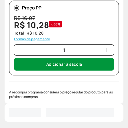
Preço PP
R$
16
,
07
R$
10
,
28
36%
Total:
R$
10
,
28
Formas de pagamento
Adicionar à sacola
A recompra programa considera o preço regular do produto para as
próximas compras.