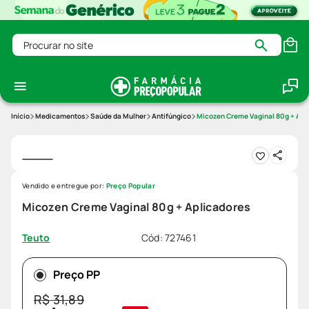
Procurar no site
Medicamentos
Saúde da Mulher
Antifúngico
Micozen Creme Vaginal 80g + Apl
Vendido e entregue por:
Preço Popular
Micozen Creme Vaginal 80g + Aplicadores
Cód
:
727461
Teuto
Preço PP
R$
31
,
89