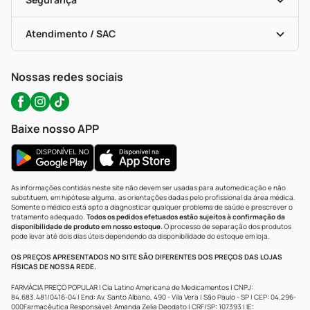
Troca E Devolução
Testes Rápidos
Bulas De A A Z
Autoteste Covid-19
Certificado De Segurança
Políticas De Marketplace
Portal Da Privacidade
Atendimento / SAC
Política De Privacidade
WhatsApp (47) 9202-1687
Atendimento@precopopular.com.br
Nossas redes sociais
Baixe nosso APP
As informações contidas neste site não devem ser usadas para automedicação e não
substituem, em hipótese alguma, as orientações dadas pelo profissional da área médica.
Somente o médico está apto a diagnosticar qualquer problema de saúde e prescrever o
tratamento adequado.
Todos os pedidos efetuados estão sujeitos à confirmação da
disponibilidade de produto em nosso estoque.
O processo de separação dos produtos
pode levar até dois dias úteis dependendo da disponibilidade do estoque em loja.
OS PREÇOS APRESENTADOS NO SITE SÃO DIFERENTES DOS PREÇOS DAS LOJAS
FÍSICAS DE NOSSA REDE.
FARMÁCIA PREÇO POPULAR | Cia Latino Americana de Medicamentos | CNPJ:
84.683.481/0416-04 | End: Av. Santo Albano, 490 - Vila Vera | São Paulo - SP | CEP: 04.296-
000Farmacêutica Responsável: Amanda Zelia Deodato | CRF/SP: 107393 | IE: