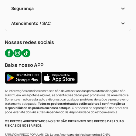
Cupons E Ofertas
Alomed (tele-Entrega)
Vacinas
Formas De Pagamento
Serviços Farmacêuticos
Segurança
Troca E Devolução
Testes Rápidos
Bulas De A A Z
Autoteste Covid-19
Certificado De Segurança
Políticas De Marketplace
Portal Da Privacidade
Atendimento / SAC
Política De Privacidade
WhatsApp (47) 9202-1687
Atendimento@precopopular.com.br
Nossas redes sociais
Baixe nosso APP
As informações contidas neste site não devem ser usadas para automedicação e não
substituem, em hipótese alguma, as orientações dadas pelo profissional da área médica.
Somente o médico está apto a diagnosticar qualquer problema de saúde e prescrever o
tratamento adequado.
Todos os pedidos efetuados estão sujeitos à confirmação da
disponibilidade de produto em nosso estoque.
O processo de separação dos produtos
pode levar até dois dias úteis dependendo da disponibilidade do estoque em loja.
OS PREÇOS APRESENTADOS NO SITE SÃO DIFERENTES DOS PREÇOS DAS LOJAS
FÍSICAS DE NOSSA REDE.
FARMÁCIA PREÇO POPULAR | Cia Latino Americana de Medicamentos | CNPJ: