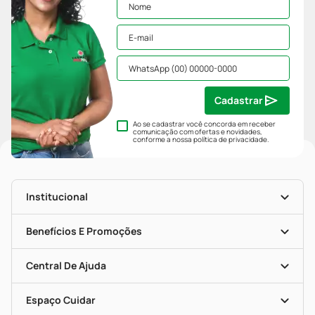
Cadastrar
Ao se cadastrar você concorda em receber
comunicação com ofertas e novidades,
conforme a nossa
política de privacidade
.
Institucional
História
Nossas Lojas
Benefícios E Promoções
Trabalhe Conosco
Mapa De Categorias
Clube PP
Blog Da PP
Convênios
Central De Ajuda
Seja Uma Loja Parceira
Programa Popular Do Brasil
Encarte De Ofertas
Entrega
Dermaclub
Recompra Programada
Espaço Cuidar
Descontos De Laboratório (PBM)
Compras Com Receita