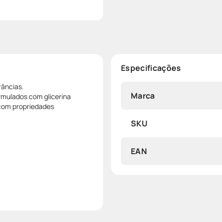
Especificações
râncias.
Marca
rmulados com glicerina
 com propriedades
SKU
EAN