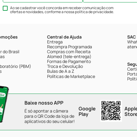
Ao se cadastrar você concorda em receber comunicação com
ofertas e novidades, conforme a nossa
política de privacidade
.
romoções
Central de Ajuda
SAC 
Entrega
What
Recompra Programada
aten
 do Brasil
Compras com Receita
tas
Alomed (tele-entrega)
Formas de Pagamento
Seg
boratório (PBM)
Troca e Devolução
Cert
s
Bulas de A a Z
Porta
Políticas de Marketplace
Polít
Baixe nosso APP
Google
Appl
É só apontar a câmera
Play
Stor
para o QR Code da loja de
aplicativos do seu celular!