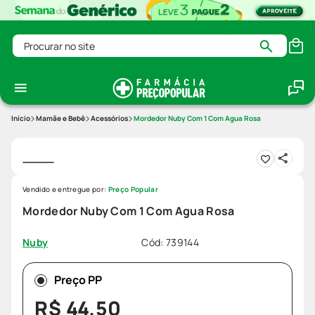
Procurar no site
Mamãe e Bebê
Acessórios
Mordedor Nuby Com 1 Com Agua Rosa
Vendido e entregue por:
Preço Popular
Mordedor Nuby Com 1 Com Agua Rosa
Cód
:
739144
Nuby
Preço PP
R$
44
,
50