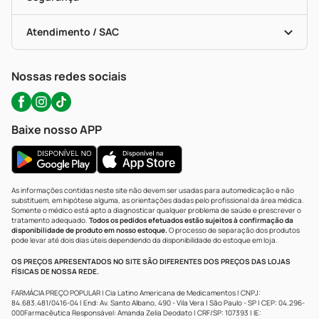
Troca E Devolução
Testes Rápidos
Bulas De A A Z
Autoteste Covid-19
Certificado De Segurança
Políticas De Marketplace
Portal Da Privacidade
Atendimento / SAC
Política De Privacidade
WhatsApp (47) 9202-1687
Atendimento@precopopular.com.br
Nossas redes sociais
Baixe nosso APP
As informações contidas neste site não devem ser usadas para automedicação e não
substituem, em hipótese alguma, as orientações dadas pelo profissional da área médica.
Somente o médico está apto a diagnosticar qualquer problema de saúde e prescrever o
tratamento adequado.
Todos os pedidos efetuados estão sujeitos à confirmação da
disponibilidade de produto em nosso estoque.
O processo de separação dos produtos
pode levar até dois dias úteis dependendo da disponibilidade do estoque em loja.
OS PREÇOS APRESENTADOS NO SITE SÃO DIFERENTES DOS PREÇOS DAS LOJAS
FÍSICAS DE NOSSA REDE.
FARMÁCIA PREÇO POPULAR | Cia Latino Americana de Medicamentos | CNPJ:
84.683.481/0416-04 | End: Av. Santo Albano, 490 - Vila Vera | São Paulo - SP | CEP: 04.296-
000Farmacêutica Responsável: Amanda Zelia Deodato | CRF/SP: 107393 | IE: