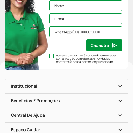
Cadastrar
Ao se cadastrar você concorda em receber
comunicação com ofertas e novidades,
conforme a nossa
política de privacidade
.
Institucional
História
Nossas Lojas
Benefícios E Promoções
Trabalhe Conosco
Mapa De Categorias
Clube PP
Blog Da PP
Convênios
Central De Ajuda
Seja Uma Loja Parceira
Programa Popular Do Brasil
Encarte De Ofertas
Entrega
Dermaclub
Recompra Programada
Espaço Cuidar