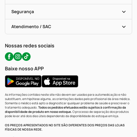
Descontos De Laboratório (PBM)
Compras Com Receita
Cupons E Ofertas
Alomed (tele-Entrega)
Vacinas
Formas De Pagamento
Serviços Farmacêuticos
Segurança
Troca E Devolução
Testes Rápidos
Bulas De A A Z
Autoteste Covid-19
Certificado De Segurança
Políticas De Marketplace
Portal Da Privacidade
Atendimento / SAC
Política De Privacidade
WhatsApp (47) 9202-1687
Atendimento@precopopular.com.br
Nossas redes sociais
Baixe nosso APP
As informações contidas neste site não devem ser usadas para automedicação e não
substituem, em hipótese alguma, as orientações dadas pelo profissional da área médica.
Somente o médico está apto a diagnosticar qualquer problema de saúde e prescrever o
tratamento adequado.
Todos os pedidos efetuados estão sujeitos à confirmação da
disponibilidade de produto em nosso estoque.
O processo de separação dos produtos
pode levar até dois dias úteis dependendo da disponibilidade do estoque em loja.
OS PREÇOS APRESENTADOS NO SITE SÃO DIFERENTES DOS PREÇOS DAS LOJAS
FÍSICAS DE NOSSA REDE.