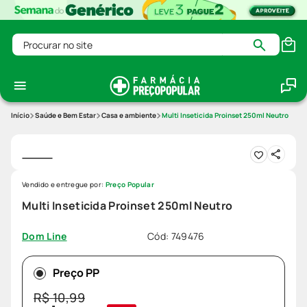
Procurar no site
Saúde e Bem Estar
Casa e ambiente
Multi Inseticida Proinset 250ml Neutro
Vendido e entregue por:
Preço Popular
Multi Inseticida Proinset 250ml Neutro
Cód
:
749476
Dom Line
Preço PP
R$
10
,
99