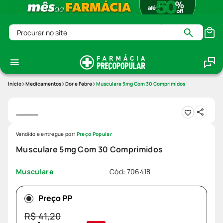
Procurar no site
Medicamentos
Dor e Febre
Musculare 5mg Com 30 Comprimidos
Vendido e entregue por:
Preço Popular
Musculare 5mg Com 30 Comprimidos
Cód
:
706418
Musculare
Preço PP
R$
41
,
20