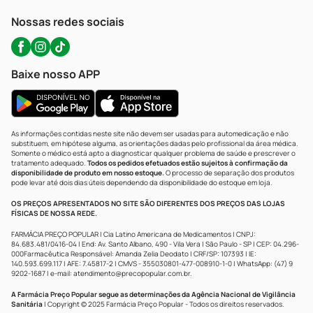
WhatsApp (47) 9202-1687
Atendimento@precopopular.com.br
Nossas redes sociais
Baixe nosso APP
As informações contidas neste site não devem ser usadas para automedicação e não
substituem, em hipótese alguma, as orientações dadas pelo profissional da área médica.
Somente o médico está apto a diagnosticar qualquer problema de saúde e prescrever o
tratamento adequado.
Todos os pedidos efetuados estão sujeitos à confirmação da
disponibilidade de produto em nosso estoque.
O processo de separação dos produtos
pode levar até dois dias úteis dependendo da disponibilidade do estoque em loja.
OS PREÇOS APRESENTADOS NO SITE SÃO DIFERENTES DOS PREÇOS DAS LOJAS
FÍSICAS DE NOSSA REDE.
FARMÁCIA PREÇO POPULAR | Cia Latino Americana de Medicamentos | CNPJ:
84.683.481/0416-04 | End: Av. Santo Albano, 490 - Vila Vera | São Paulo - SP | CEP: 04.296-
000Farmacêutica Responsável: Amanda Zelia Deodato | CRF/SP: 107393 | IE:
140.593.699.117 | AFE: 7.45817-2 | CMVS - 355030801-477-008910-1-0 | WhatsApp: (47) 9
9202-1687 | e-mail:
atendimento@precopopular.com.br
.
A Farmácia Preço Popular segue as determinações da Agência Nacional de Vigilância
Sanitária
| Copyright © 2025 Farmácia Preço Popular - Todos os direitos reservados.