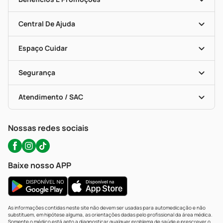
Trabalhe Conosco
Mapa De Categorias
Clube PP
Blog Da PP
Convênios
Central De Ajuda
Seja Uma Loja Parceira
Programa Popular Do Brasil
Encarte De Ofertas
Entrega
Dermaclub
Recompra Programada
Espaço Cuidar
Descontos De Laboratório (PBM)
Compras Com Receita
Cupons E Ofertas
Alomed (tele-Entrega)
Vacinas
Formas De Pagamento
Serviços Farmacêuticos
Segurança
Troca E Devolução
Testes Rápidos
Bulas De A A Z
Autoteste Covid-19
Certificado De Segurança
Políticas De Marketplace
Portal Da Privacidade
Atendimento / SAC
Política De Privacidade
WhatsApp (47) 9202-1687
Atendimento@precopopular.com.br
Nossas redes sociais
Baixe nosso APP
As informações contidas neste site não devem ser usadas para automedicação e não
substituem, em hipótese alguma, as orientações dadas pelo profissional da área médica.
Somente o médico está apto a diagnosticar qualquer problema de saúde e prescrever o