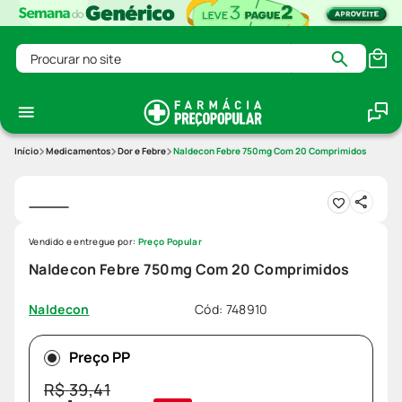
Procurar no site
Medicamentos
Dor e Febre
Naldecon Febre 750mg Com 20 Comprimidos
Vendido e entregue por:
Preço Popular
Naldecon Febre 750mg Com 20 Comprimidos
Cód
:
748910
Naldecon
Preço PP
R$
39
,
41