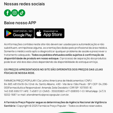
Atendimento@precopopular.com.br
Nossas redes sociais
Baixe nosso APP
As informações contidas neste site não devem ser usadas para automedicação e não
substituem, em hipótese alguma, as orientações dadas pelo profissional da área médica.
Somente o médico está apto a diagnosticar qualquer problema de saúde e prescrever o
tratamento adequado.
Todos os pedidos efetuados estão sujeitos à confirmação da
disponibilidade de produto em nosso estoque.
O processo de separação dos produtos
pode levar até dois dias úteis dependendo da disponibilidade do estoque em loja.
OS PREÇOS APRESENTADOS NO SITE SÃO DIFERENTES DOS PREÇOS DAS LOJAS
FÍSICAS DE NOSSA REDE.
FARMÁCIA PREÇO POPULAR | Cia Latino Americana de Medicamentos | CNPJ:
84.683.481/0416-04 | End: Av. Santo Albano, 490 - Vila Vera | São Paulo - SP | CEP: 04.296-
000Farmacêutica Responsável: Amanda Zelia Deodato | CRF/SP: 107393 | IE:
140.593.699.117 | AFE: 7.45817-2 | CMVS - 355030801-477-008910-1-0 | WhatsApp: (47) 9
9202-1687 | e-mail:
atendimento@precopopular.com.br
.
A Farmácia Preço Popular segue as determinações da Agência Nacional de Vigilância
Sanitária
| Copyright © 2025 Farmácia Preço Popular - Todos os direitos reservados.