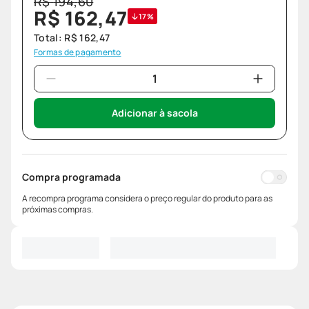
R$
194
,
60
R$
162
,
47
17%
Total:
R$
162
,
47
Formas de pagamento
Adicionar à sacola
Compra programada
A recompra programa considera o preço regular do produto para as
próximas compras.