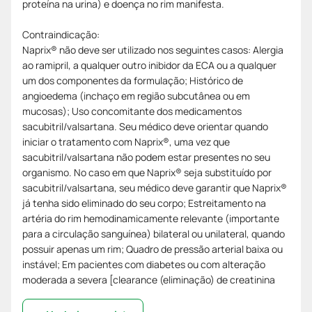
proteína na urina) e doença no rim manifesta.
Contraindicação:
Naprix® não deve ser utilizado nos seguintes casos: Alergia
ao ramipril, a qualquer outro inibidor da ECA ou a qualquer
um dos componentes da formulação; Histórico de
angioedema (inchaço em região subcutânea ou em
mucosas); Uso concomitante dos medicamentos
sacubitril/valsartana. Seu médico deve orientar quando
iniciar o tratamento com Naprix®, uma vez que
sacubitril/valsartana não podem estar presentes no seu
organismo. No caso em que Naprix® seja substituído por
sacubitril/valsartana, seu médico deve garantir que Naprix®
já tenha sido eliminado do seu corpo; Estreitamento na
artéria do rim hemodinamicamente relevante (importante
para a circulação sanguínea) bilateral ou unilateral, quando
possuir apenas um rim; Quadro de pressão arterial baixa ou
instável; Em pacientes com diabetes ou com alteração
moderada a severa [clearance (eliminação) de creatinina