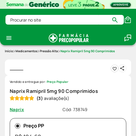
Procurar no site
Medicamentos
Pressão Alta
Naprix Ramipril 5mg 90 Comprimidos
Vendido e entregue por:
Preço Popular
Naprix Ramipril 5mg 90 Comprimidos
(
3
)
Cód
:
738749
Naprix
Preço PP