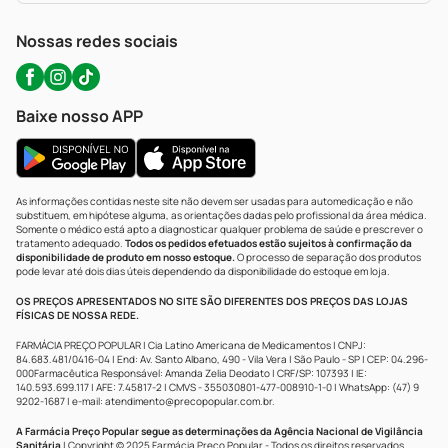
WhatsApp (47) 9202-1687
Atendimento@precopopular.com.br
Nossas redes sociais
Baixe nosso APP
As informações contidas neste site não devem ser usadas para automedicação e não
substituem, em hipótese alguma, as orientações dadas pelo profissional da área médica.
Somente o médico está apto a diagnosticar qualquer problema de saúde e prescrever o
tratamento adequado.
Todos os pedidos efetuados estão sujeitos à confirmação da
disponibilidade de produto em nosso estoque.
O processo de separação dos produtos
pode levar até dois dias úteis dependendo da disponibilidade do estoque em loja.
OS PREÇOS APRESENTADOS NO SITE SÃO DIFERENTES DOS PREÇOS DAS LOJAS
FÍSICAS DE NOSSA REDE.
FARMÁCIA PREÇO POPULAR | Cia Latino Americana de Medicamentos | CNPJ:
84.683.481/0416-04 | End: Av. Santo Albano, 490 - Vila Vera | São Paulo - SP | CEP: 04.296-
000Farmacêutica Responsável: Amanda Zelia Deodato | CRF/SP: 107393 | IE:
140.593.699.117 | AFE: 7.45817-2 | CMVS - 355030801-477-008910-1-0 | WhatsApp: (47) 9
9202-1687 | e-mail:
atendimento@precopopular.com.br
.
A Farmácia Preço Popular segue as determinações da Agência Nacional de Vigilância
Sanitária
| Copyright © 2025 Farmácia Preço Popular - Todos os direitos reservados.