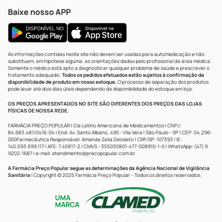
Baixe nosso APP
As informações contidas neste site não devem ser usadas para automedicação e não
substituem, em hipótese alguma, as orientações dadas pelo profissional da área médica.
Somente o médico está apto a diagnosticar qualquer problema de saúde e prescrever o
tratamento adequado.
Todos os pedidos efetuados estão sujeitos à confirmação da
disponibilidade de produto em nosso estoque.
O processo de separação dos produtos
pode levar até dois dias úteis dependendo da disponibilidade do estoque em loja.
OS PREÇOS APRESENTADOS NO SITE SÃO DIFERENTES DOS PREÇOS DAS LOJAS
FÍSICAS DE NOSSA REDE.
FARMÁCIA PREÇO POPULAR | Cia Latino Americana de Medicamentos | CNPJ:
84.683.481/0416-04 | End: Av. Santo Albano, 490 - Vila Vera | São Paulo - SP | CEP: 04.296-
000Farmacêutica Responsável: Amanda Zelia Deodato | CRF/SP: 107393 | IE:
140.593.699.117 | AFE: 7.45817-2 | CMVS - 355030801-477-008910-1-0 | WhatsApp: (47) 9
9202-1687 | e-mail:
atendimento@precopopular.com.br
.
A Farmácia Preço Popular segue as determinações da Agência Nacional de Vigilância
Sanitária
| Copyright © 2025 Farmácia Preço Popular - Todos os direitos reservados.
UMA
MARCA