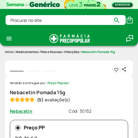
Procurar no site
Medicamentos
Pele e Mucosa
Infecções
Nebacetin Pomada 15g
Vendido e entregue por:
Preço Popular
Nebacetin Pomada 15g
(
5
)
Cód
:
30152
Nebacetin
Preço PP