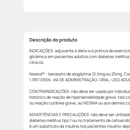
Descrição do produto
INDICAÇÕES: adjuvante à dieta e à prática de exercíci
glicêmico em pacientes adultos com diabetes mellitus 
clínicos.
Nesina® - benzoato de alogliptina 12,5mg ou 25mg. C
1.7817.0906. VIA DE ADMINISTRAÇÃO: ORAL. USO ADU
CONTRAINDICAÇÕES: não deve ser usado por indivídu
histórico de reação de hipersensibilidade grave, tais 
ou reação cutânea grave, ao NESINA ou aos demais c
ADVERTÊNCIAS E PRECAUÇÕES: não deve ser utilizad
diabetes mellitus tipo 1 ou no tratamento da cetoacid
é um substituto da insulina nos pacientes insulino-de