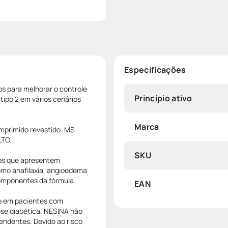
Especificações
os para melhorar o controle
Princípio ativo
tipo 2 em vários cenários
Marca
omprimido revestido. MS
LTO.
SKU
os que apresentem
como anafilaxia, angioedema
omponentes da fórmula.
EAN
o em pacientes com
ose diabética. NESINA não
pendentes. Devido ao risco