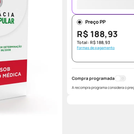
Preço PP
R$
188
,
93
Total:
R$
188
,
93
Formas de pagamento
Compra programada
A recompra programa considera o preç