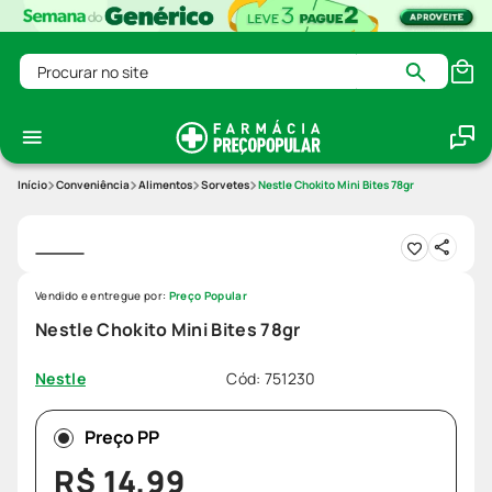
Procurar no site
Conveniência
Alimentos
Sorvetes
Nestle Chokito Mini Bites 78gr
Vendido e entregue por:
Preço Popular
Nestle Chokito Mini Bites 78gr
Cód
:
751230
Nestle
Preço PP
R$
14
,
99