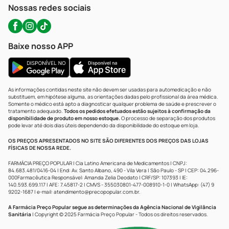
Atendimento@precopopular.com.br
Nossas redes sociais
Baixe nosso APP
As informações contidas neste site não devem ser usadas para automedicação e não
substituem, em hipótese alguma, as orientações dadas pelo profissional da área médica.
Somente o médico está apto a diagnosticar qualquer problema de saúde e prescrever o
tratamento adequado.
Todos os pedidos efetuados estão sujeitos à confirmação da
disponibilidade de produto em nosso estoque.
O processo de separação dos produtos
pode levar até dois dias úteis dependendo da disponibilidade do estoque em loja.
OS PREÇOS APRESENTADOS NO SITE SÃO DIFERENTES DOS PREÇOS DAS LOJAS
FÍSICAS DE NOSSA REDE.
FARMÁCIA PREÇO POPULAR | Cia Latino Americana de Medicamentos | CNPJ:
84.683.481/0416-04 | End: Av. Santo Albano, 490 - Vila Vera | São Paulo - SP | CEP: 04.296-
000Farmacêutica Responsável: Amanda Zelia Deodato | CRF/SP: 107393 | IE:
140.593.699.117 | AFE: 7.45817-2 | CMVS - 355030801-477-008910-1-0 | WhatsApp: (47) 9
9202-1687 | e-mail:
atendimento@precopopular.com.br
.
A Farmácia Preço Popular segue as determinações da Agência Nacional de Vigilância
Sanitária
| Copyright © 2025 Farmácia Preço Popular - Todos os direitos reservados.