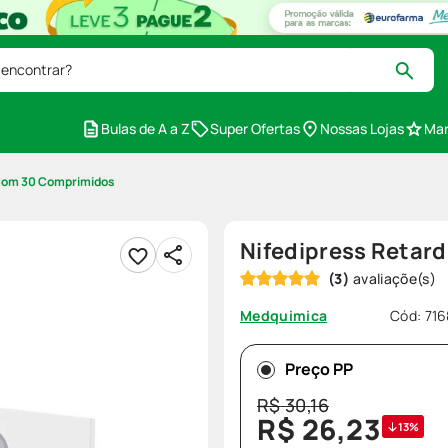
 encontrar?
Bulas de A a Z
Super Ofertas
Nossas Lojas
Mar
 Com 30 Comprimidos
Nifedipress Retar
(
3
)
Cód
:
71
Medquimica
Preço PP
R$
30
,
16
R$
26
,
23
13%