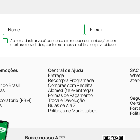
Ao se cadastrar você concorda em receber comunicação com
ofertas e novidades, conforme a nossa
política de privacidade
.
romoções
Central de Ajuda
SAC 
Entrega
What
Recompra Programada
aten
 do Brasil
Compras com Receita
tas
Alomed (tele-entrega)
Formas de Pagamento
Seg
boratório (PBM)
Troca e Devolução
Cert
s
Bulas de A a Z
Porta
Políticas de Marketplace
Polít
Baixe nosso APP