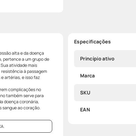
Especificações
essão alta e da doença
Princípio ativo
no, pertence a um grupo de
 Sua atividade mais
a resistência à passagem
Marca
e artérias, e isso faz
rerem complicações no
SKU
pino também serve para
da doença coronária,
s sangue ao coração.
EAN
A.