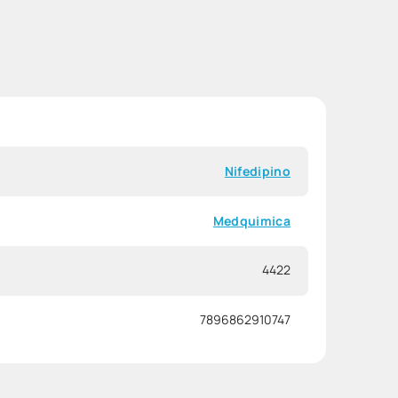
Nifedipino
Medquimica
4422
7896862910747