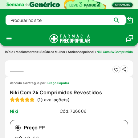
Procurar no site
Medicamentos
Saúde da Mulher
Anticoncepcional
Niki Com 24 Comprimidos R
Vendido e entregue por:
Preço Popular
Niki Com 24 Comprimidos Revestidos
(
1
)
Cód
:
726606
Niki
Preço PP