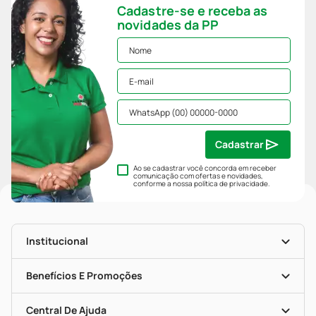
Cadastre-se e receba as
novidades da PP
Cadastrar
Ao se cadastrar você concorda em receber
comunicação com ofertas e novidades,
conforme a nossa
política de privacidade
.
Institucional
História
Nossas Lojas
Benefícios E Promoções
Trabalhe Conosco
Mapa De Categorias
Clube PP
Blog Da PP
Convênios
Central De Ajuda