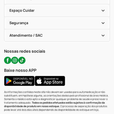
Seja Uma Loja Parceira
Programa Popular Do Brasil
Encarte De Ofertas
Entrega
Dermaclub
Recompra Programada
Espaço Cuidar
Descontos De Laboratório (PBM)
Compras Com Receita
Cupons E Ofertas
Alomed (tele-Entrega)
Vacinas
Formas De Pagamento
Serviços Farmacêuticos
Segurança
Troca E Devolução
Testes Rápidos
Bulas De A A Z
Autoteste Covid-19
Certificado De Segurança
Políticas De Marketplace
Portal Da Privacidade
Atendimento / SAC
Política De Privacidade
WhatsApp (47) 9202-1687
Atendimento@precopopular.com.br
Nossas redes sociais
Baixe nosso APP
As informações contidas neste site não devem ser usadas para automedicação e não
substituem, em hipótese alguma, as orientações dadas pelo profissional da área médica.
Somente o médico está apto a diagnosticar qualquer problema de saúde e prescrever o
tratamento adequado.
Todos os pedidos efetuados estão sujeitos à confirmação da
disponibilidade de produto em nosso estoque.
O processo de separação dos produtos
pode levar até dois dias úteis dependendo da disponibilidade do estoque em loja.