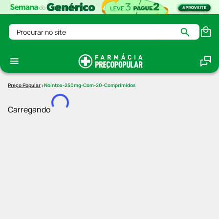
Procurar no site
Nointox-250mg-Com-20-Comprimidos
Ops! Ocorreu um erro no carregamento dos termos