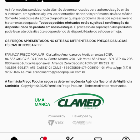
As informações contidas neste site não devem ser usadas para automedicação e não
substituem, em hipótese alguma, as orientações dadas pelo profissional da área médica.
Somente o médico está apto a diagnosticar qualquer problema de saúde e prescrever o
tratamento adequado.
Todos os pedidos efetuados estão sujeitos à confirmação da
disponibilidade de produto em nosso estoque.
O processo de separação dos produtos
pode levar até dois dias úteis dependendo da disponibilidade do estoque em loja.
OS PREÇOS APRESENTADOS NO SITE SÃO DIFERENTES DOS PREÇOS DAS LOJAS
FÍSICAS DE NOSSA REDE.
FARMÁCIA PREÇO POPULAR | Cia Latino Americana de Medicamentos | CNPJ:
84.683.481/0416-04 | End: Av. Santo Albano, 490 - Vila Vera | São Paulo - SP | CEP: 04.296-
000Farmacêutica Responsável: Amanda Zelia Deodato | CRF/SP: 107393 | IE:
140.593.699.117 | AFE: 7.45817-2 | CMVS - 355030801-477-008910-1-0 | WhatsApp: (47) 9
9202-1687 | e-mail:
atendimento@precopopular.com.br
.
A Farmácia Preço Popular segue as determinações da Agência Nacional de Vigilância
Sanitária
| Copyright © 2025 Farmácia Preço Popular - Todos os direitos reservados.
UMA
MARCA
Powered by
Developed by