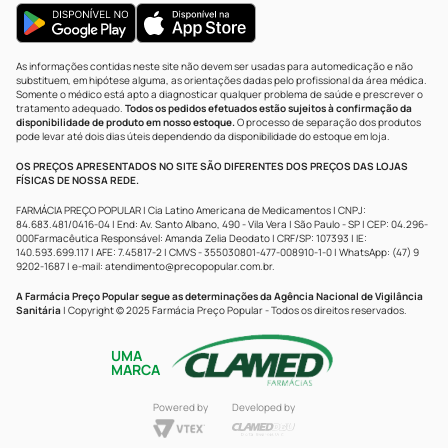
As informações contidas neste site não devem ser usadas para automedicação e não
substituem, em hipótese alguma, as orientações dadas pelo profissional da área médica.
Somente o médico está apto a diagnosticar qualquer problema de saúde e prescrever o
tratamento adequado.
Todos os pedidos efetuados estão sujeitos à confirmação da
disponibilidade de produto em nosso estoque.
O processo de separação dos produtos
pode levar até dois dias úteis dependendo da disponibilidade do estoque em loja.
OS PREÇOS APRESENTADOS NO SITE SÃO DIFERENTES DOS PREÇOS DAS LOJAS
FÍSICAS DE NOSSA REDE.
FARMÁCIA PREÇO POPULAR | Cia Latino Americana de Medicamentos | CNPJ:
84.683.481/0416-04 | End: Av. Santo Albano, 490 - Vila Vera | São Paulo - SP | CEP: 04.296-
000Farmacêutica Responsável: Amanda Zelia Deodato | CRF/SP: 107393 | IE:
140.593.699.117 | AFE: 7.45817-2 | CMVS - 355030801-477-008910-1-0 | WhatsApp: (47) 9
9202-1687 | e-mail:
atendimento@precopopular.com.br
.
A Farmácia Preço Popular segue as determinações da Agência Nacional de Vigilância
Sanitária
| Copyright © 2025 Farmácia Preço Popular - Todos os direitos reservados.
UMA
MARCA
Powered by
Developed by