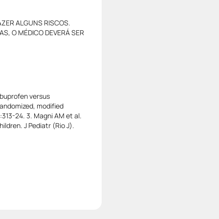
RAZER ALGUNS RISCOS.
MAS, O MÉDICO DEVERÁ SER
 ibuprofen versus
 randomized, modified
:313-24. 3. Magni AM et al.
ildren. J Pediatr (Rio J).