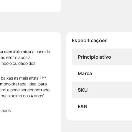
Especificações
o e antitérmico
à base de
Princípio ativo
Seu efeito após a
indo o cuidado dos
Marca
 baixas às mais altas¹²³**,
monoidratada. Ideal para
SKU
oral e pode ser encontrado
anças acima dos 4 anos¹.
EAN
riados.