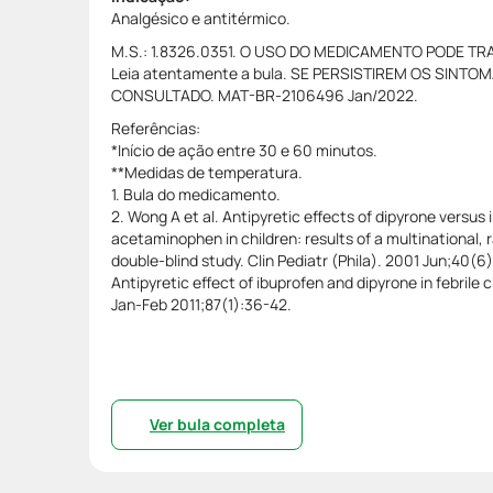
Analgésico e antitérmico.
M.S.: 1.8326.0351. O USO DO MEDICAMENTO PODE T
Leia atentamente a bula. SE PERSISTIREM OS SINTO
CONSULTADO. MAT-BR-2106496 Jan/2022.
Referências:
*Início de ação entre 30 e 60 minutos.
**Medidas de temperatura.
1. Bula do medicamento.
2. Wong A et al. Antipyretic effects of dipyrone versus
acetaminophen in children: results of a multinational,
double-blind study. Clin Pediatr (Phila). 2001 Jun;40(6)
Antipyretic effect of ibuprofen and dipyrone in febrile ch
Jan-Feb 2011;87(1):36-42.
Ver bula completa