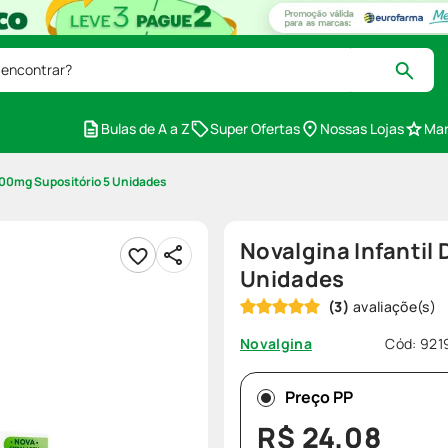
 encontrar?
Bulas de A a Z
Super Ofertas
Nossas Lojas
Mar
 300mg Supositório 5 Unidades
Novalgina Infantil
Unidades
(
3
)
Cód
:
921
Novalgina
Preço PP
R$
24
,
08