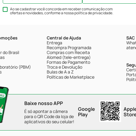
Ao se cadastrar você concorda em receber comunicação com
ofertas e novidades, conforme a nossa
política de privacidade
.
romoções
Central de Ajuda
SAC 
Entrega
What
Recompra Programada
aten
 do Brasil
Compras com Receita
tas
Alomed (tele-entrega)
Formas de Pagamento
Seg
boratório (PBM)
Troca e Devolução
Cert
s
Bulas de A a Z
Porta
Políticas de Marketplace
Polít
Baixe nosso APP
Google
Appl
É só apontar a câmera
Play
Stor
para o QR Code da loja de
aplicativos do seu celular!