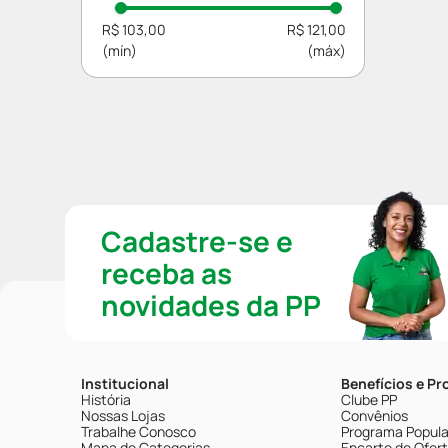
Nanlac
R$ 103,00
R$ 121,00
Cadastre-se e
receba as
novidades da PP
Institucional
Benefícios e P
História
Clube PP
Nossas Lojas
Convênios
Trabalhe Conosco
Programa Popular
Mapa de Categorias
Encarte de Ofer