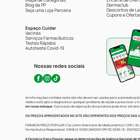
Blog da PP
Dermaclub
Descontos de La
Seja uma Loja Parceira
Cupons e Oferta
Espaço Cuidar
Vacinas
Serviços Farmacêuticos
Testes Rápidos
Autoteste Covid-19
Nossas redes sociais
As informações contidas neste site não devem ser usadas para automedicação 
médico está apto a diagnosticar qualquer problema de saúde e prescrever o 
em nosso estoque.
O processo de separação dos produtos pode levar até dois 
OS PREÇOS APRESENTADOS NO SITE SÃO DIFERENTES DOS PREÇOS DAS LO
FARMÁCIA PREÇO POPULAR | Cia Latino Americana de Medicamentos | CNPJ: 84.683.
Farmacêutica Responsável: DANIELE VOGELSANGER CRF/SC 6566 | IE: 250192233 | 
A Farmácia Preço Popular segue as determinações da Agência Nacional de Vi