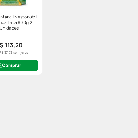
Infantil Nestonutri
Anos Lata 800g 2
Unidades
$ 113,20
R$
37
,
73
sem juros
Comprar