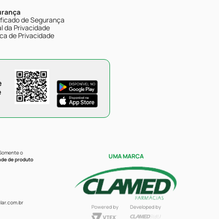
urança
ificado de Segurança
l da Privacidade
ica de Privacidade
e
e
 Somente o
UMA MARCA
ade de produto
ar.com.br
Powered by
Developed by