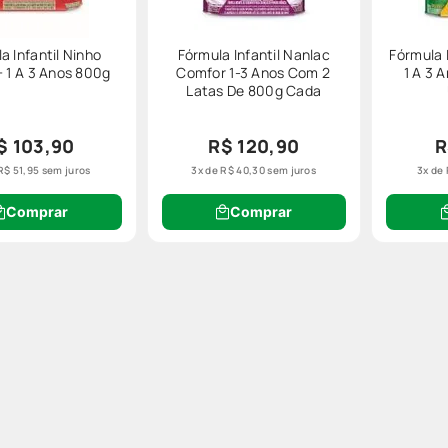
a Infantil Ninho
Fórmula Infantil Nanlac
Fórmula 
+ 1 A 3 Anos 800g
Comfor 1-3 Anos Com 2
1 A 3 
Latas De 800g Cada
$ 103,90
R$ 120,90
R
R$
51
,
95
sem juros
3
x de
R$
40
,
30
sem juros
3
x de
Comprar
Comprar