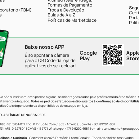
Formas de Pagamento
Seg
boratório (PBM)
Troca e Devolução
Cert
s
Bulas de A a Z
Porta
Políticas de Marketplace
Polít
Baixe nosso APP
Google
Appl
É só apontar a câmera
Play
Stor
para o QR Code da loja de
aplicativos do seu celular!
e não substituem, em hipótese alguma, as orientações dadas pelo profissional da área médica.
tratamento adequado.
Todos os pedidos efetuados estão sujeitos à confirmação da disponibilid
dias úteis dependendo da disponibilidade do estoque em loja.
JAS FÍSICAS DE NOSSA REDE.
481/0151-07 | End: R. Dr. João Colin, 1865 - América, Joinville - SC, 89204-001
AFE: 0.62780.1 | CMVS - 13577 | WhatsApp: (47) 9 9202-1687 | e-mail:
atendimento@precopopul
gilância Sanitária
| Copyright © 2025 Farmácia Preço Popular - Todos os direitos reservados.