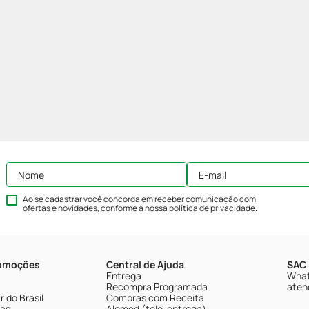
Ao se cadastrar você concorda em receber comunicação com
ofertas e novidades, conforme a nossa
política de privacidade
.
romoções
Central de Ajuda
SAC 
Entrega
What
Recompra Programada
aten
 do Brasil
Compras com Receita
tas
Alomed (tele-entrega)