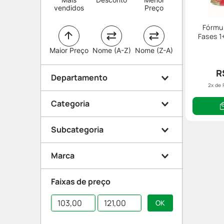
vendidos
Preço
Fórmul
Fases 1
Maior Preço
Nome (A-Z)
Nome (Z-A)
R
Departamento
2
x de
Categoria
Mamãe e Bebê
Subcategoria
Alimentos
Marca
Fórmula Infantil
Faixas de preço
Suplemento Infantil
Ninho
Nestle