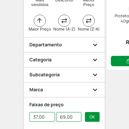
vendidos
Preço
Proteto
40gr
Maior Preço
Nome (A-Z)
Nome (Z-A)
R
Departamento
Categoria
Beleza e Proteção
Subcategoria
Proteção solar
Marca
Facial
Faixas de preço
Corporal
Nivea
Lunis Dial