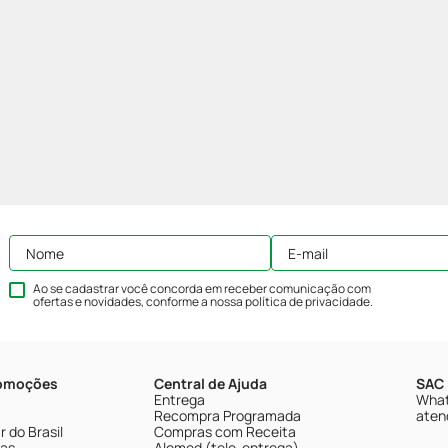
Ao se cadastrar você concorda em receber comunicação com
ofertas e novidades, conforme a nossa
política de privacidade
.
romoções
Central de Ajuda
SAC 
Entrega
What
Recompra Programada
aten
 do Brasil
Compras com Receita
tas
Alomed (tele-entrega)