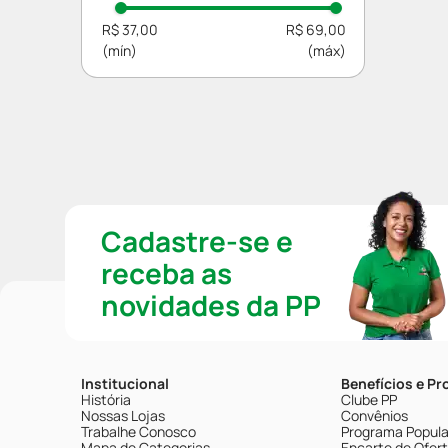
R$ 37,00
R$ 69,00
Cadastre-se e
receba as
novidades da PP
Institucional
Benefícios e P
História
Clube PP
Nossas Lojas
Convênios
Trabalhe Conosco
Programa Popular
Mapa de Categorias
Encarte de Ofer