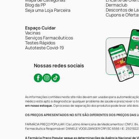
Blog da PP
Dermaclub
Descontos de La
Seja uma Loja Parceira
Cupons e Oferta
Espaço Cuidar
Vacinas
Serviços Farmacêuticos
Testes Rápidos
Autoteste Covid-19
Nossas redes sociais
As informações contidas neste site não devem ser usadas para automedicação 
médico está apto a diagnosticar qualquer problema de saúde e prescrever o 
em nosso estoque.
O processo de separação dos produtos pode levar até dois 
OS PREÇOS APRESENTADOS NO SITE SÃO DIFERENTES DOS PREÇOS DAS LO
FARMÁCIA PREÇO POPULAR | Cia Latino Americana de Medicamentos | CNPJ: 84.683.
Farmacêutica Responsável: DANIELE VOGELSANGER CRF/SC 6566 | IE: 250192233 | 
A Farmácia Preço Popular segue as determinações da Agência Nacional de Vi