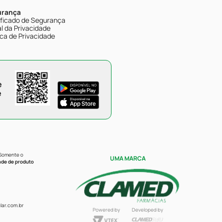
urança
ificado de Segurança
l da Privacidade
ica de Privacidade
e
e
 Somente o
UMA MARCA
ade de produto
ar.com.br
Powered by
Developed by