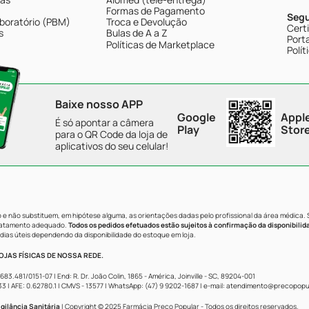
Formas de Pagamento
Seg
boratório (PBM)
Troca e Devolução
Cert
s
Bulas de A a Z
Porta
Políticas de Marketplace
Polít
Baixe nosso APP
Google
Appl
É só apontar a câmera
Play
Stor
para o QR Code da loja de
aplicativos do seu celular!
e não substituem, em hipótese alguma, as orientações dadas pelo profissional da área médica.
tratamento adequado.
Todos os pedidos efetuados estão sujeitos à confirmação da disponibilid
dias úteis dependendo da disponibilidade do estoque em loja.
JAS FÍSICAS DE NOSSA REDE.
481/0151-07 | End: R. Dr. João Colin, 1865 - América, Joinville - SC, 89204-001
AFE: 0.62780.1 | CMVS - 13577 | WhatsApp: (47) 9 9202-1687 | e-mail:
atendimento@precopopul
gilância Sanitária
| Copyright © 2025 Farmácia Preço Popular - Todos os direitos reservados.