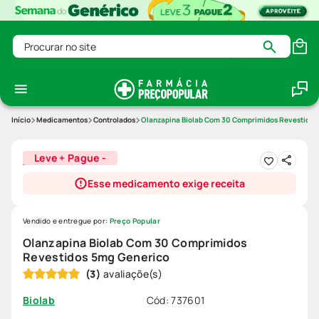
Procurar no site
Medicamentos
Controlados
Olanzapina Biolab Com 30 Comprimidos Revestidos
Leve + Pague -
Esse medicamento exige receita
Vendido e entregue por:
Preço Popular
Olanzapina Biolab Com 30 Comprimidos
Revestidos 5mg Generico
(
3
)
Cód
:
737601
Biolab