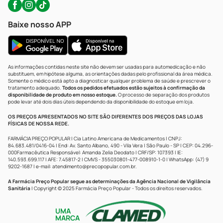
Baixe nosso APP
As informações contidas neste site não devem ser usadas para automedicação e não
substituem, em hipótese alguma, as orientações dadas pelo profissional da área médica.
Somente o médico está apto a diagnosticar qualquer problema de saúde e prescrever o
tratamento adequado.
Todos os pedidos efetuados estão sujeitos à confirmação da
disponibilidade de produto em nosso estoque.
O processo de separação dos produtos
pode levar até dois dias úteis dependendo da disponibilidade do estoque em loja.
OS PREÇOS APRESENTADOS NO SITE SÃO DIFERENTES DOS PREÇOS DAS LOJAS
FÍSICAS DE NOSSA REDE.
FARMÁCIA PREÇO POPULAR | Cia Latino Americana de Medicamentos | CNPJ:
84.683.481/0416-04 | End: Av. Santo Albano, 490 - Vila Vera | São Paulo - SP | CEP: 04.296-
000Farmacêutica Responsável: Amanda Zelia Deodato | CRF/SP: 107393 | IE:
140.593.699.117 | AFE: 7.45817-2 | CMVS - 355030801-477-008910-1-0 | WhatsApp: (47) 9
9202-1687 | e-mail:
atendimento@precopopular.com.br
.
A Farmácia Preço Popular segue as determinações da Agência Nacional de Vigilância
Sanitária
| Copyright © 2025 Farmácia Preço Popular - Todos os direitos reservados.
UMA
MARCA