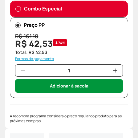
Combo Especial
Preço PP
R$
161
,
10
R$
42
,
53
74%
Total:
R$
42
,
53
Formas de pagamento
Adicionar à sacola
A recompra programa considera o preço regular do produto para as
próximas compras.