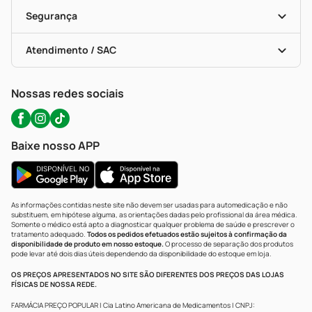
Cupons E Ofertas
Alomed (tele-Entrega)
Vacinas
Formas De Pagamento
Serviços Farmacêuticos
Segurança
Troca E Devolução
Testes Rápidos
Bulas De A A Z
Autoteste Covid-19
Certificado De Segurança
Políticas De Marketplace
Portal Da Privacidade
Atendimento / SAC
Política De Privacidade
WhatsApp (47) 9202-1687
Atendimento@precopopular.com.br
Nossas redes sociais
Baixe nosso APP
As informações contidas neste site não devem ser usadas para automedicação e não
substituem, em hipótese alguma, as orientações dadas pelo profissional da área médica.
Somente o médico está apto a diagnosticar qualquer problema de saúde e prescrever o
tratamento adequado.
Todos os pedidos efetuados estão sujeitos à confirmação da
disponibilidade de produto em nosso estoque.
O processo de separação dos produtos
pode levar até dois dias úteis dependendo da disponibilidade do estoque em loja.
OS PREÇOS APRESENTADOS NO SITE SÃO DIFERENTES DOS PREÇOS DAS LOJAS
FÍSICAS DE NOSSA REDE.
FARMÁCIA PREÇO POPULAR | Cia Latino Americana de Medicamentos | CNPJ: