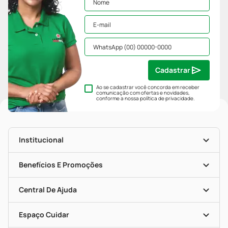
Cadastrar
Ao se cadastrar você concorda em receber
comunicação com ofertas e novidades,
conforme a nossa
política de privacidade
.
Institucional
História
Nossas Lojas
Benefícios E Promoções
Trabalhe Conosco
Mapa De Categorias
Clube PP
Blog Da PP
Convênios
Central De Ajuda
Seja Uma Loja Parceira
Programa Popular Do Brasil
Encarte De Ofertas
Entrega
Dermaclub
Recompra Programada
Espaço Cuidar
Descontos De Laboratório (PBM)
Compras Com Receita