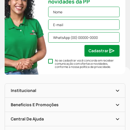
novidades da PP
Cadastrar
Ao se cadastrar você concorda em receber
comunicação com ofertas e novidades,
conforme a nossa
política de privacidade
.
Institucional
História
Nossas Lojas
Benefícios E Promoções
Trabalhe Conosco
Mapa De Categorias
Clube PP
Blog Da PP
Convênios
Central De Ajuda
Seja Uma Loja Parceira
Programa Popular Do Brasil
Encarte De Ofertas
Entrega