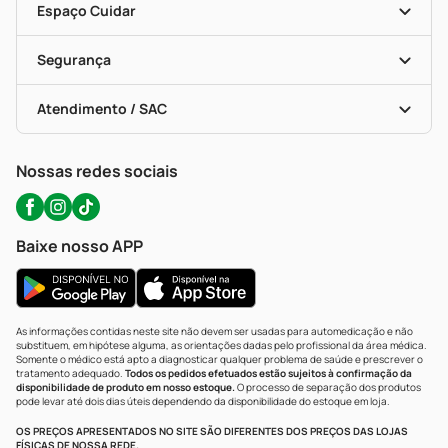
Dermaclub
Recompra Programada
Espaço Cuidar
Descontos De Laboratório (PBM)
Compras Com Receita
Cupons E Ofertas
Alomed (tele-Entrega)
Vacinas
Formas De Pagamento
Serviços Farmacêuticos
Segurança
Troca E Devolução
Testes Rápidos
Bulas De A A Z
Autoteste Covid-19
Certificado De Segurança
Políticas De Marketplace
Portal Da Privacidade
Atendimento / SAC
Política De Privacidade
WhatsApp (47) 9202-1687
Atendimento@precopopular.com.br
Nossas redes sociais
Baixe nosso APP
As informações contidas neste site não devem ser usadas para automedicação e não
substituem, em hipótese alguma, as orientações dadas pelo profissional da área médica.
Somente o médico está apto a diagnosticar qualquer problema de saúde e prescrever o
tratamento adequado.
Todos os pedidos efetuados estão sujeitos à confirmação da
disponibilidade de produto em nosso estoque.
O processo de separação dos produtos
pode levar até dois dias úteis dependendo da disponibilidade do estoque em loja.
OS PREÇOS APRESENTADOS NO SITE SÃO DIFERENTES DOS PREÇOS DAS LOJAS
FÍSICAS DE NOSSA REDE.