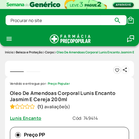
Procurar no site
Beleza e Proteção
Corpo
Oleo De Amendoas Corporal Lunis Encanto Jasmim E C
Vendido e entregue por:
Preço Popular
Oleo De Amendoas Corporal Lunis Encanto
Jasmim E Cereja 200ml
(
1
)
Cód
:
749414
Lunis Encanto
Preço PP