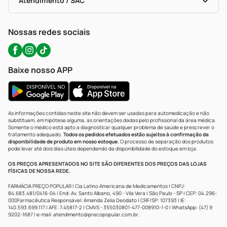
Atendimento / SAC
Política De Privacidade
WhatsApp (47) 9202-1687
Atendimento@precopopular.com.br
Nossas redes sociais
Baixe nosso APP
As informações contidas neste site não devem ser usadas para automedicação e não
substituem, em hipótese alguma, as orientações dadas pelo profissional da área médica.
Somente o médico está apto a diagnosticar qualquer problema de saúde e prescrever o
tratamento adequado.
Todos os pedidos efetuados estão sujeitos à confirmação da
disponibilidade de produto em nosso estoque.
O processo de separação dos produtos
pode levar até dois dias úteis dependendo da disponibilidade do estoque em loja.
OS PREÇOS APRESENTADOS NO SITE SÃO DIFERENTES DOS PREÇOS DAS LOJAS
FÍSICAS DE NOSSA REDE.
FARMÁCIA PREÇO POPULAR | Cia Latino Americana de Medicamentos | CNPJ:
84.683.481/0416-04 | End: Av. Santo Albano, 490 - Vila Vera | São Paulo - SP | CEP: 04.296-
000Farmacêutica Responsável: Amanda Zelia Deodato | CRF/SP: 107393 | IE:
140.593.699.117 | AFE: 7.45817-2 | CMVS - 355030801-477-008910-1-0 | WhatsApp: (47) 9
9202-1687 | e-mail:
atendimento@precopopular.com.br
.