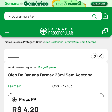
Procurar no site
Beleza e Proteção
Unha
Oleo De Banana Farmax 28ml Sem Acetona
Vendido e entregue por:
Preço Popular
Oleo De Banana Farmax 28ml Sem Acetona
Cód
:
747783
Farmax
Preço PP
R$
4
,
20