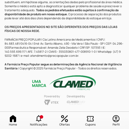
substituem, em hipótese alguma, as orientações dadas pelo profissional da área médica.
Somente o médico está apto a diagnosticar qualquer problema de saúde e prescrever o
tratamento adequado.
Todos os pedidos efetuados estão sujeitos à confirmação da
disponibilidade de produto em nosso estoque.
O processo de separação dos produtos
pode levar até dois dias úteis dependendo da disponibilidade do estoque em loja.
OS PREÇOS APRESENTADOS NO SITE SÃO DIFERENTES DOS PREÇOS DAS LOJAS
FÍSICAS DE NOSSA REDE.
FARMÁCIA PREÇO POPULAR | Cia Latino Americana de Medicamentos | CNPJ:
84.683.481/0416-04 | End: Av. Santo Albano, 490 - Vila Vera | São Paulo - SP | CEP: 04.296-
000Farmacêutica Responsável: Amanda Zelia Deodato | CRF/SP: 107393 | IE:
140.593.699.117 | AFE: 7.45817-2 | CMVS - 355030801-477-008910-1-0 | WhatsApp: (47) 9
9202-1687 | e-mail:
atendimento@precopopular.com.br
.
A Farmácia Preço Popular segue as determinações da Agência Nacional de Vigilância
Sanitária
| Copyright © 2025 Farmácia Preço Popular - Todos os direitos reservados.
UMA
MARCA
Powered by
Developed by
Home
Notificações
Ofertas
Cupons
Perfil