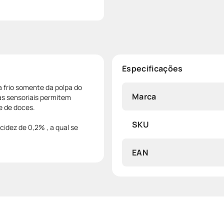
Especificações
a frio somente da polpa do
Marca
as sensoriais permitem
e de doces.
SKU
idez de 0,2% , a qual se
EAN