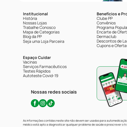
Institucional
Benefícios e P
História
Clube PP
Nossas Lojas
Convênios
Trabalhe Conosco
Programa Popular
Mapa de Categorias
Encarte de Ofer
Blog da PP
Dermaclub
Descontos de La
Seja uma Loja Parceira
Cupons e Oferta
Espaço Cuidar
Vacinas
Serviços Farmacêuticos
Testes Rápidos
Autoteste Covid-19
Nossas redes sociais
As informações contidas neste site não devem ser usadas para automedicação 
médico está apto a diagnosticar qualquer problema de saúde e prescrever o 