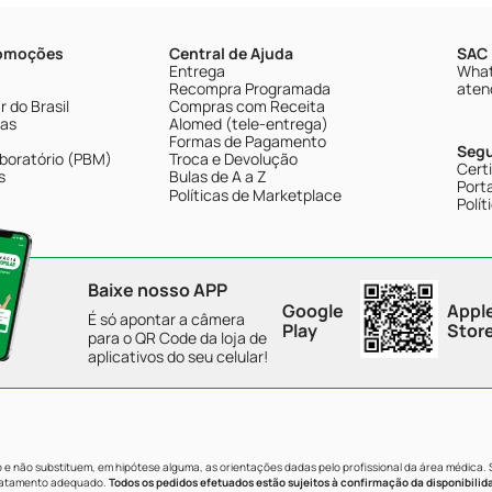
romoções
Central de Ajuda
SAC 
Entrega
What
Recompra Programada
aten
 do Brasil
Compras com Receita
tas
Alomed (tele-entrega)
Formas de Pagamento
Seg
boratório (PBM)
Troca e Devolução
Cert
s
Bulas de A a Z
Porta
Políticas de Marketplace
Polít
Baixe nosso APP
Google
Appl
É só apontar a câmera
Play
Stor
para o QR Code da loja de
aplicativos do seu celular!
e não substituem, em hipótese alguma, as orientações dadas pelo profissional da área médica.
tratamento adequado.
Todos os pedidos efetuados estão sujeitos à confirmação da disponibilid