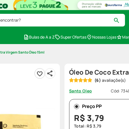
 encontrar?
Bulas de A a Z
Super Ofertas
Nossas Lojas
Mar
tra Virgem Santo Óleo 15ml
Óleo De Coco Extra
(
6
)
Cód
:
734
Santo Oleo
Preço PP
R$
3
,
79
Total:
R$
3
,
79