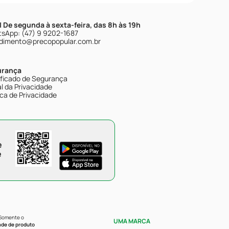
| De segunda à sexta-feira, das 8h às 19h
sApp: (47) 9 9202-1687
dimento@precopopular.com.br
urança
ificado de Segurança
l da Privacidade
ica de Privacidade
e
e
 Somente o
UMA MARCA
ade de produto