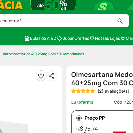
 encontrar?
Bulas de A a Z
Super Ofertas
Nossas Lojas
Mar
 Hidroclorotiazida 40+25mg Com 30 Comprimidos
Olmesartana Medox
40+25mg Com 30 
(
2
)
Cód
:
726
Eurofarma
Preço PP
R$
75
,
74