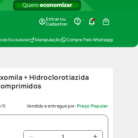
Entrar ou
Cadastrar
cas Exclusivas
Manipulação
Compre Pelo Whatsapp
omila + Hidroclorotiazida
Comprimidos
419
Vendido e entregue por:
Preço Popular