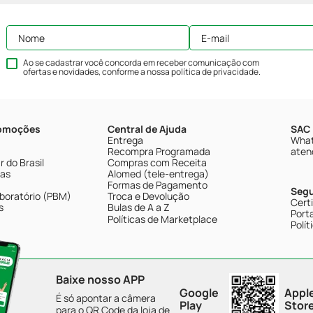
Ao se cadastrar você concorda em receber comunicação com
ofertas e novidades, conforme a nossa
política de privacidade
.
romoções
Central de Ajuda
SAC 
Entrega
What
Recompra Programada
aten
 do Brasil
Compras com Receita
tas
Alomed (tele-entrega)
Formas de Pagamento
Seg
boratório (PBM)
Troca e Devolução
Cert
s
Bulas de A a Z
Porta
Políticas de Marketplace
Polít
Baixe nosso APP
Google
Appl
É só apontar a câmera
Play
Stor
para o QR Code da loja de