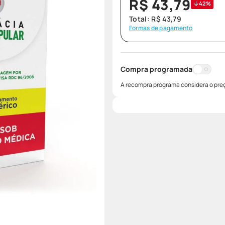
R$
43
,
79
42%
Total:
R$
43
,
79
Formas de pagamento
Compra programada
A recompra programa considera o preç