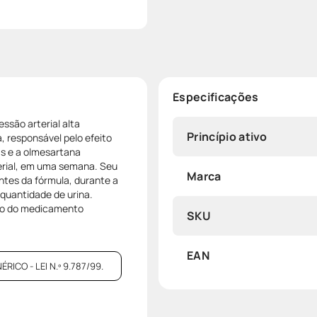
Especificações
ssão arterial alta
Princípio ativo
a, responsável pelo efeito
ras e a olmesartana
erial, em uma semana. Seu
Marca
ntes da fórmula, durante a
 quantidade de urina.
so do medicamento
SKU
EAN
CO - LEI N.º 9.787/99.