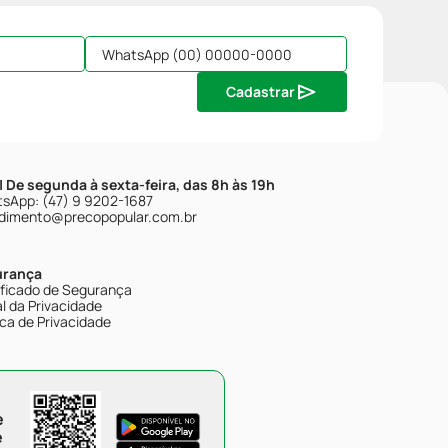
Cadastrar
| De segunda à sexta-feira, das 8h às 19h
sApp: (47) 9 9202-1687
dimento@precopopular.com.br
urança
ificado de Segurança
l da Privacidade
ica de Privacidade
e
e