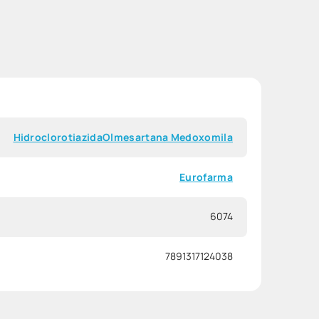
Hidroclorotiazida
Olmesartana Medoxomila
Eurofarma
6074
7891317124038