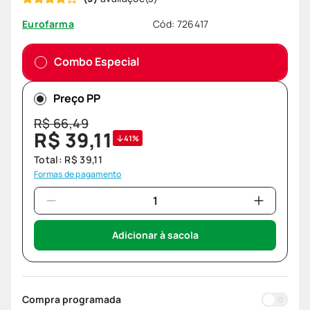
Cód
:
726417
Eurofarma
Combo Especial
Preço PP
R$
66
,
49
R$
39
,
11
41%
Total:
R$
39
,
11
Formas de pagamento
Adicionar à sacola
Compra programada