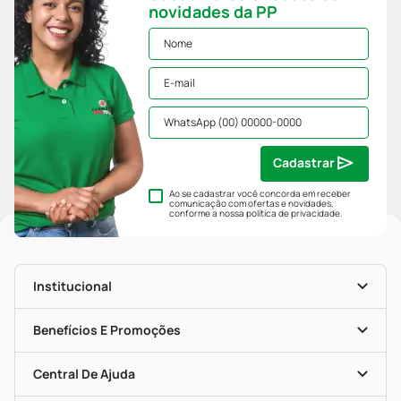
novidades da PP
Cadastrar
Ao se cadastrar você concorda em receber
comunicação com ofertas e novidades,
conforme a nossa
política de privacidade
.
Institucional
História
Nossas Lojas
Benefícios E Promoções
Trabalhe Conosco
Mapa De Categorias
Clube PP
Blog Da PP
Convênios
Central De Ajuda
Seja Uma Loja Parceira
Programa Popular Do Brasil