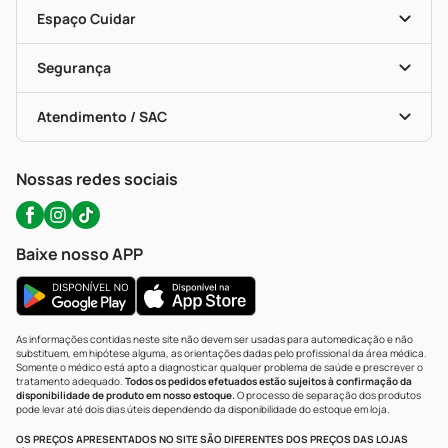
Encarte De Ofertas
Entrega
Dermaclub
Recompra Programada
Espaço Cuidar
Descontos De Laboratório (PBM)
Compras Com Receita
Cupons E Ofertas
Alomed (tele-Entrega)
Vacinas
Formas De Pagamento
Serviços Farmacêuticos
Segurança
Troca E Devolução
Testes Rápidos
Bulas De A A Z
Autoteste Covid-19
Certificado De Segurança
Políticas De Marketplace
Portal Da Privacidade
Atendimento / SAC
Política De Privacidade
WhatsApp (47) 9202-1687
Atendimento@precopopular.com.br
Nossas redes sociais
Baixe nosso APP
As informações contidas neste site não devem ser usadas para automedicação e não
substituem, em hipótese alguma, as orientações dadas pelo profissional da área médica.
Somente o médico está apto a diagnosticar qualquer problema de saúde e prescrever o
tratamento adequado.
Todos os pedidos efetuados estão sujeitos à confirmação da
disponibilidade de produto em nosso estoque.
O processo de separação dos produtos
pode levar até dois dias úteis dependendo da disponibilidade do estoque em loja.
OS PREÇOS APRESENTADOS NO SITE SÃO DIFERENTES DOS PREÇOS DAS LOJAS