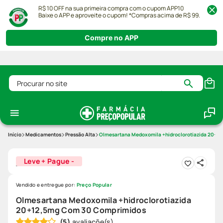
R$ 10 OFF na sua primeira compra com o cupom APP10
Baixe o APP e aproveite o cupom! *Compras acima de R$ 99.
Compre no APP
Procurar no site
Medicamentos
Pressão Alta
Olmesartana Medoxomila +hidroclorotiazida 20+1
Leve + Pague -
Vendido e entregue por:
Preço Popular
Olmesartana Medoxomila +hidroclorotiazida
20+12,5mg Com 30 Comprimidos
(
5
)