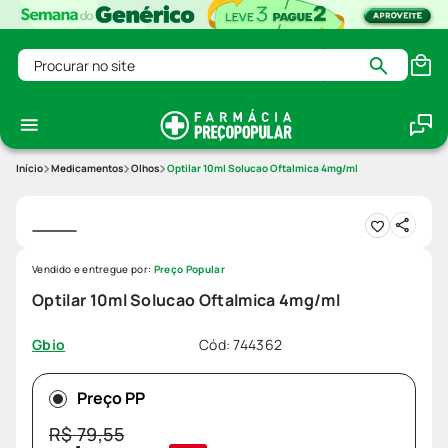
Procurar no site
Medicamentos
Olhos
Optilar 10ml Solucao Oftalmica 4mg/ml
Vendido e entregue por:
Preço Popular
Optilar 10ml Solucao Oftalmica 4mg/ml
Cód
:
744362
Gbio
Preço PP
R$
79
,
55