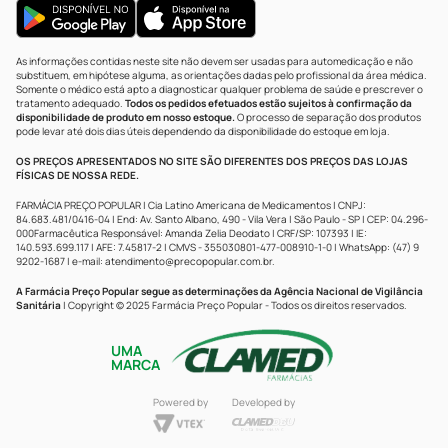
As informações contidas neste site não devem ser usadas para automedicação e não
substituem, em hipótese alguma, as orientações dadas pelo profissional da área médica.
Somente o médico está apto a diagnosticar qualquer problema de saúde e prescrever o
tratamento adequado.
Todos os pedidos efetuados estão sujeitos à confirmação da
disponibilidade de produto em nosso estoque.
O processo de separação dos produtos
pode levar até dois dias úteis dependendo da disponibilidade do estoque em loja.
OS PREÇOS APRESENTADOS NO SITE SÃO DIFERENTES DOS PREÇOS DAS LOJAS
FÍSICAS DE NOSSA REDE.
FARMÁCIA PREÇO POPULAR | Cia Latino Americana de Medicamentos | CNPJ:
84.683.481/0416-04 | End: Av. Santo Albano, 490 - Vila Vera | São Paulo - SP | CEP: 04.296-
000Farmacêutica Responsável: Amanda Zelia Deodato | CRF/SP: 107393 | IE:
140.593.699.117 | AFE: 7.45817-2 | CMVS - 355030801-477-008910-1-0 | WhatsApp: (47) 9
9202-1687 | e-mail:
atendimento@precopopular.com.br
.
A Farmácia Preço Popular segue as determinações da Agência Nacional de Vigilância
Sanitária
| Copyright © 2025 Farmácia Preço Popular - Todos os direitos reservados.
UMA
MARCA
Powered by
Developed by