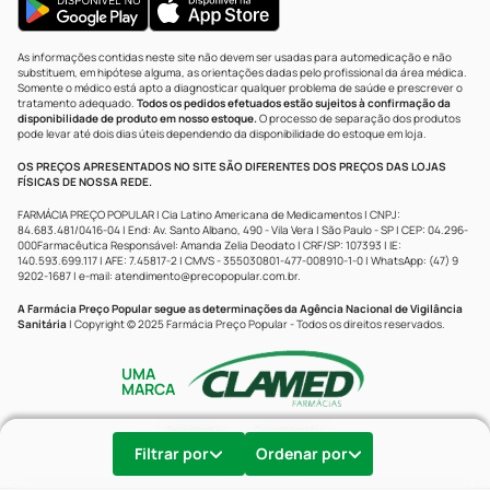
As informações contidas neste site não devem ser usadas para automedicação e não
substituem, em hipótese alguma, as orientações dadas pelo profissional da área médica.
Somente o médico está apto a diagnosticar qualquer problema de saúde e prescrever o
tratamento adequado.
Todos os pedidos efetuados estão sujeitos à confirmação da
disponibilidade de produto em nosso estoque.
O processo de separação dos produtos
pode levar até dois dias úteis dependendo da disponibilidade do estoque em loja.
OS PREÇOS APRESENTADOS NO SITE SÃO DIFERENTES DOS PREÇOS DAS LOJAS
FÍSICAS DE NOSSA REDE.
FARMÁCIA PREÇO POPULAR | Cia Latino Americana de Medicamentos | CNPJ:
84.683.481/0416-04 | End: Av. Santo Albano, 490 - Vila Vera | São Paulo - SP | CEP: 04.296-
000Farmacêutica Responsável: Amanda Zelia Deodato | CRF/SP: 107393 | IE:
140.593.699.117 | AFE: 7.45817-2 | CMVS - 355030801-477-008910-1-0 | WhatsApp: (47) 9
9202-1687 | e-mail:
atendimento@precopopular.com.br
.
A Farmácia Preço Popular segue as determinações da Agência Nacional de Vigilância
Sanitária
| Copyright © 2025 Farmácia Preço Popular - Todos os direitos reservados.
UMA
MARCA
Powered by
Developed by
Filtrar por
Ordenar por