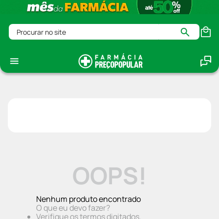
Procurar no site
OOPS!
Nenhum produto encontrado
O que eu devo fazer?
Verifique os termos digitados.