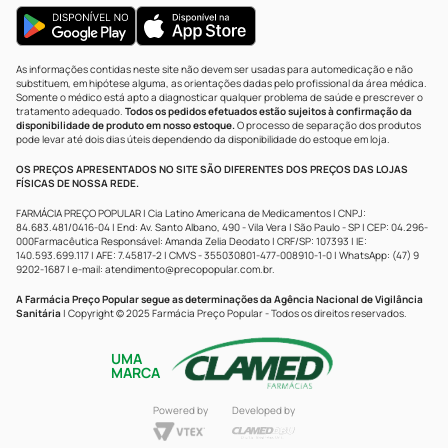
As informações contidas neste site não devem ser usadas para automedicação e não
substituem, em hipótese alguma, as orientações dadas pelo profissional da área médica.
Somente o médico está apto a diagnosticar qualquer problema de saúde e prescrever o
tratamento adequado.
Todos os pedidos efetuados estão sujeitos à confirmação da
disponibilidade de produto em nosso estoque.
O processo de separação dos produtos
pode levar até dois dias úteis dependendo da disponibilidade do estoque em loja.
OS PREÇOS APRESENTADOS NO SITE SÃO DIFERENTES DOS PREÇOS DAS LOJAS
FÍSICAS DE NOSSA REDE.
FARMÁCIA PREÇO POPULAR | Cia Latino Americana de Medicamentos | CNPJ:
84.683.481/0416-04 | End: Av. Santo Albano, 490 - Vila Vera | São Paulo - SP | CEP: 04.296-
000Farmacêutica Responsável: Amanda Zelia Deodato | CRF/SP: 107393 | IE:
140.593.699.117 | AFE: 7.45817-2 | CMVS - 355030801-477-008910-1-0 | WhatsApp: (47) 9
9202-1687 | e-mail:
atendimento@precopopular.com.br
.
A Farmácia Preço Popular segue as determinações da Agência Nacional de Vigilância
Sanitária
| Copyright © 2025 Farmácia Preço Popular - Todos os direitos reservados.
UMA
MARCA
Powered by
Developed by