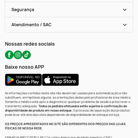
Cupons E Ofertas
Alomed (tele-Entrega)
Vacinas
Formas De Pagamento
Serviços Farmacêuticos
Segurança
Troca E Devolução
Testes Rápidos
Bulas De A A Z
Autoteste Covid-19
Certificado De Segurança
Políticas De Marketplace
Portal Da Privacidade
Atendimento / SAC
Política De Privacidade
WhatsApp (47) 9202-1687
Atendimento@precopopular.com.br
Nossas redes sociais
Baixe nosso APP
As informações contidas neste site não devem ser usadas para automedicação e não
substituem, em hipótese alguma, as orientações dadas pelo profissional da área médica.
Somente o médico está apto a diagnosticar qualquer problema de saúde e prescrever o
tratamento adequado.
Todos os pedidos efetuados estão sujeitos à confirmação da
disponibilidade de produto em nosso estoque.
O processo de separação dos produtos
pode levar até dois dias úteis dependendo da disponibilidade do estoque em loja.
OS PREÇOS APRESENTADOS NO SITE SÃO DIFERENTES DOS PREÇOS DAS LOJAS
FÍSICAS DE NOSSA REDE.
FARMÁCIA PREÇO POPULAR | Cia Latino Americana de Medicamentos | CNPJ: