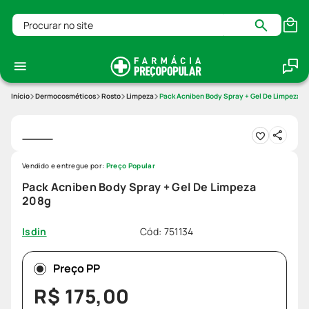
Procurar no site
Dermocosméticos
Rosto
Limpeza
Pack Acniben Body Spray + Gel De Limpeza 2
Vendido e entregue por:
Preço Popular
Pack Acniben Body Spray + Gel De Limpeza
208g
Cód
:
751134
Isdin
Preço PP
R$
175
,
00