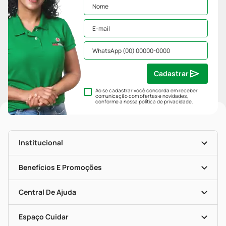
Cadastrar
Ao se cadastrar você concorda em receber
comunicação com ofertas e novidades,
conforme a nossa
política de privacidade
.
Institucional
História
Nossas Lojas
Benefícios E Promoções
Trabalhe Conosco
Mapa De Categorias
Clube PP
Blog Da PP
Convênios
Central De Ajuda
Seja Uma Loja Parceira
Programa Popular Do Brasil
Encarte De Ofertas
Entrega
Dermaclub
Recompra Programada
Espaço Cuidar
Descontos De Laboratório (PBM)
Compras Com Receita