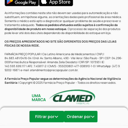
As informações contidas neste site não devem ser usadas para automedicação e não
substituem, em hipótese alguma, as orientações dadas pelo profissional da área médica.
Somente o médico está apto a diagnosticar qualquer problema de saúde e prescrever o
tratamento adequado.
Todos os pedidos efetuados estão sujeitos à confirmação da
disponibilidade de produto em nosso estoque.
O processo de separação dos produtos
pode levar até dois dias úteis dependendo da disponibilidade do estoque em loja.
OS PREÇOS APRESENTADOS NO SITE SÃO DIFERENTES DOS PREÇOS DAS LOJAS
FÍSICAS DE NOSSA REDE.
FARMÁCIA PREÇO POPULAR | Cia Latino Americana de Medicamentos | CNPJ:
84.683.481/0416-04 | End: Av. Santo Albano, 490 - Vila Vera | São Paulo - SP | CEP: 04.296-
000Farmacêutica Responsável: Amanda Zelia Deodato | CRF/SP: 107393 | IE:
140.593.699.117 | AFE: 7.45817-2 | CMVS - 355030801-477-008910-1-0 | WhatsApp: (47) 9
9202-1687 | e-mail:
atendimento@precopopular.com.br
.
A Farmácia Preço Popular segue as determinações da Agência Nacional de Vigilância
Sanitária
| Copyright © 2025 Farmácia Preço Popular - Todos os direitos reservados.
UMA
MARCA
Powered by
Developed by
Filtrar por
Ordenar por