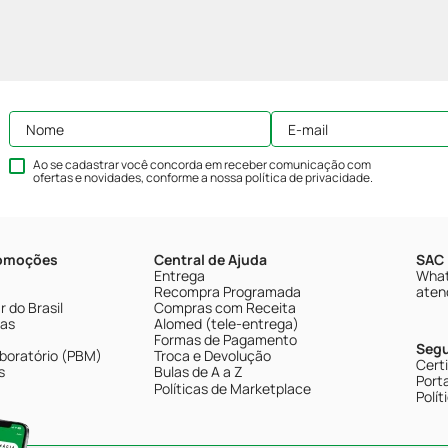
Ao se cadastrar você concorda em receber comunicação com
ofertas e novidades, conforme a nossa
política de privacidade
.
romoções
Central de Ajuda
SAC 
Entrega
What
Recompra Programada
aten
 do Brasil
Compras com Receita
tas
Alomed (tele-entrega)
Formas de Pagamento
Seg
boratório (PBM)
Troca e Devolução
Cert
s
Bulas de A a Z
Porta
Políticas de Marketplace
Polít