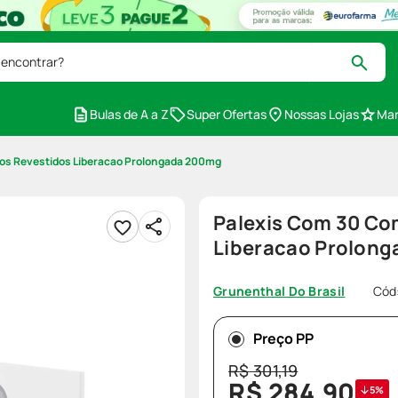
 encontrar?
Bulas de A a Z
Super Ofertas
Nossas Lojas
Mar
os Revestidos Liberacao Prolongada 200mg
Palexis Com 30 Co
Liberacao Prolon
Cód
Grunenthal Do Brasil
Preço PP
R$
301
,
19
R$
284
,
90
5%