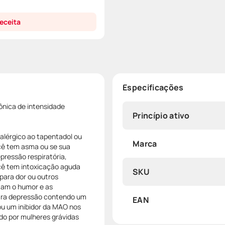
eceita
Especificações
rônica de intensidade
Princípio ativo
alérgico ao tapentadol ou
Marca
cê tem asma ou se sua
pressão respiratória,
ocê tem intoxicação aguda
SKU
para dor ou outros
am o humor e as
ra depressão contendo um
EAN
u um inibidor da MAO nos
ado por mulheres grávidas