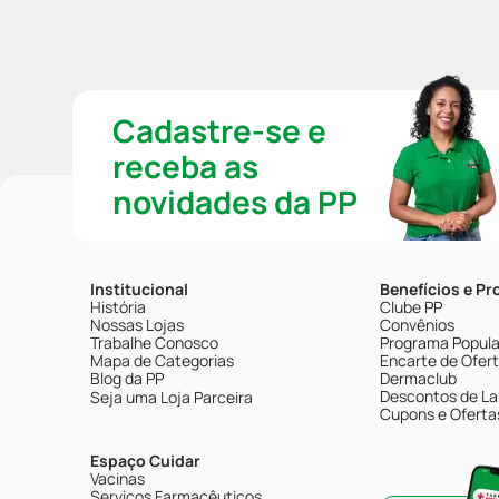
Cadastre-se e
receba as
novidades da PP
Institucional
Benefícios e P
História
Clube PP
Nossas Lojas
Convênios
Trabalhe Conosco
Programa Popular
Mapa de Categorias
Encarte de Ofer
Blog da PP
Dermaclub
Descontos de La
Seja uma Loja Parceira
Cupons e Oferta
Espaço Cuidar
Vacinas
Serviços Farmacêuticos