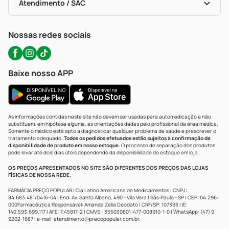
Políticas De Marketplace
Portal Da Privacidade
Atendimento / SAC
Política De Privacidade
WhatsApp (47) 9202-1687
Atendimento@precopopular.com.br
Nossas redes sociais
Baixe nosso APP
As informações contidas neste site não devem ser usadas para automedicação e não
substituem, em hipótese alguma, as orientações dadas pelo profissional da área médica.
Somente o médico está apto a diagnosticar qualquer problema de saúde e prescrever o
tratamento adequado.
Todos os pedidos efetuados estão sujeitos à confirmação da
disponibilidade de produto em nosso estoque.
O processo de separação dos produtos
pode levar até dois dias úteis dependendo da disponibilidade do estoque em loja.
OS PREÇOS APRESENTADOS NO SITE SÃO DIFERENTES DOS PREÇOS DAS LOJAS
FÍSICAS DE NOSSA REDE.
FARMÁCIA PREÇO POPULAR | Cia Latino Americana de Medicamentos | CNPJ:
84.683.481/0416-04 | End: Av. Santo Albano, 490 - Vila Vera | São Paulo - SP | CEP: 04.296-
000Farmacêutica Responsável: Amanda Zelia Deodato | CRF/SP: 107393 | IE:
140.593.699.117 | AFE: 7.45817-2 | CMVS - 355030801-477-008910-1-0 | WhatsApp: (47) 9
9202-1687 | e-mail:
atendimento@precopopular.com.br
.