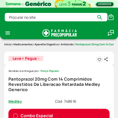
Procurar no site
Medicamentos
Aparelho Digestivo
Antiácido
Pantoprazol 20mg Com 14 Compri
Leve + Pague -
Vendido e entregue por:
Preço Popular
Pantoprazol 20mg Com 14 Comprimidos
Revestidos De Liberacao Retardada Medley
Generico
Cód
:
748616
Medley
Combo Especial