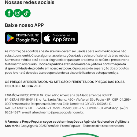
Nossas redes sociais
Baixe nosso APP
As informações contidas neste site não devem ser usadas para automedicação e não
substituem, em hipótese alguma, as orientações dadas pelo profissional da área médica.
Somente o médico está apto a diagnosticar qualquer problema de saúde e prescrever o
tratamento adequado.
Todos os pedidos efetuados estão sujeitos à confirmação da
disponibilidade de produto em nosso estoque.
O processo de separação dos produtos
pode levar até dois dias úteis dependendo da disponibilidade do estoque em loja.
OS PREÇOS APRESENTADOS NO SITE SÃO DIFERENTES DOS PREÇOS DAS LOJAS
FÍSICAS DE NOSSA REDE.
FARMÁCIA PREÇO POPULAR | Cia Latino Americana de Medicamentos | CNPJ:
84.683.481/0416-04 | End: Av. Santo Albano, 490 - Vila Vera | São Paulo - SP | CEP: 04.296-
000Farmacêutica Responsável: Amanda Zelia Deodato | CRF/SP: 107393 | IE:
140.593.699.117 | AFE: 7.45817-2 | CMVS - 355030801-477-008910-1-0 | WhatsApp: (47) 9
9202-1687 | e-mail:
atendimento@precopopular.com.br
.
A Farmácia Preço Popular segue as determinações da Agência Nacional de Vigilância
Sanitária
| Copyright © 2025 Farmácia Preço Popular - Todos os direitos reservados.