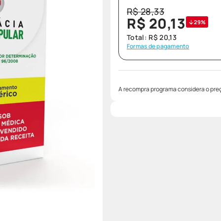
R$
28
,
33
R$
20
,
13
29%
Total:
R$
20
,
13
Formas de pagamento
A recompra programa considera o preç