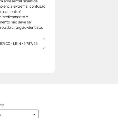
m apresentar sinais de
nolência extrema, confusão
medicamento é
e medicamento é
mento não deve ser
 ou do cirurgião-dentista.
CO - LEI N.º 9.787/99.
s