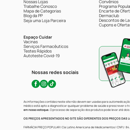
Nossas Lojas
Convênios
Trabalhe Conosco
Programa Popular
Mapa de Categorias
Encarte de Ofer
Blog da PP
Dermaclub
Descontos de La
Seja uma Loja Parceira
Cupons e Oferta
Espaço Cuidar
Vacinas
Serviços Farmacêuticos
Testes Rápidos
Autoteste Covid-19
Nossas redes sociais
As informações contidas neste site não devem ser usadas para automedicação 
médico está apto a diagnosticar qualquer problema de saúde e prescrever o 
em nosso estoque.
O processo de separação dos produtos pode levar até dois 
OS PREÇOS APRESENTADOS NO SITE SÃO DIFERENTES DOS PREÇOS DAS LO
FARMÁCIA PREÇO POPULAR | Cia Latino Americana de Medicamentos | CNPJ: 84.683.