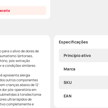
eceita
Especificações
 para o alívio de dores de
Princípio ativo
raumatismo (entorses,
tório, pós-extração
ar e condições similares.
Marca
ê apresenta alergia
 dos outros componentes
SKU
em crianças abaixo de 12
e dor pós-operatória em
submetidas à tonsilectomia
EAN
res ultrarrápidos de
ativo completamente e