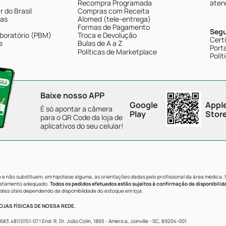
Recompra Programada
aten
 do Brasil
Compras com Receita
tas
Alomed (tele-entrega)
Formas de Pagamento
Seg
boratório (PBM)
Troca e Devolução
Cert
s
Bulas de A a Z
Porta
Políticas de Marketplace
Polít
Baixe nosso APP
Google
Appl
É só apontar a câmera
Play
Stor
para o QR Code da loja de
aplicativos do seu celular!
e não substituem, em hipótese alguma, as orientações dadas pelo profissional da área médica.
tratamento adequado.
Todos os pedidos efetuados estão sujeitos à confirmação da disponibilid
dias úteis dependendo da disponibilidade do estoque em loja.
JAS FÍSICAS DE NOSSA REDE.
481/0151-07 | End: R. Dr. João Colin, 1865 - América, Joinville - SC, 89204-001