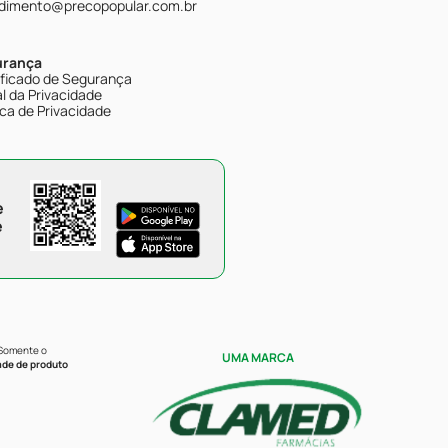
dimento@precopopular.com.br
urança
ificado de Segurança
l da Privacidade
ica de Privacidade
e
e
 Somente o
UMA MARCA
ade de produto