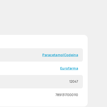
Paracetamol
Codeina
Eurofarma
12047
7891317000110