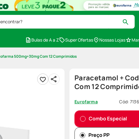
 encontrar?
Bulas de A a Z
Super Ofertas
Nossas Lojas
Mar
urofarma 500mg+30mg Com 12 Comprimidos
Paracetamol + Co
Com 12 Comprimid
Cód
:
713
Eurofarma
Combo Especial
Preço PP