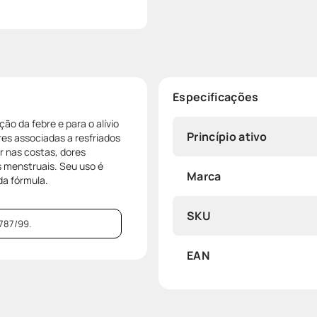
Especificações
ão da febre e para o alívio
Princípio ativo
es associadas a resfriados
r nas costas, dores
s menstruais. Seu uso é
Marca
da fórmula.
SKU
787/99.
EAN