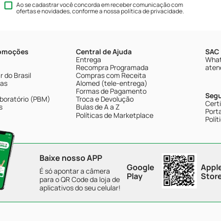
Ao se cadastrar você concorda em receber comunicação com
ofertas e novidades, conforme a nossa
política de privacidade
.
romoções
Central de Ajuda
SAC 
Entrega
What
Recompra Programada
aten
 do Brasil
Compras com Receita
tas
Alomed (tele-entrega)
Formas de Pagamento
Seg
boratório (PBM)
Troca e Devolução
Cert
s
Bulas de A a Z
Porta
Políticas de Marketplace
Polít
Baixe nosso APP
Google
Appl
É só apontar a câmera
Play
Stor
para o QR Code da loja de
aplicativos do seu celular!