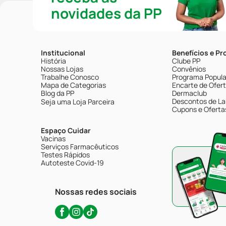
novidades da PP
Institucional
Benefícios e P
História
Clube PP
Nossas Lojas
Convênios
Trabalhe Conosco
Programa Popular
Mapa de Categorias
Encarte de Ofer
Blog da PP
Dermaclub
Descontos de La
Seja uma Loja Parceira
Cupons e Oferta
Espaço Cuidar
Vacinas
Serviços Farmacêuticos
Testes Rápidos
Autoteste Covid-19
Nossas redes sociais