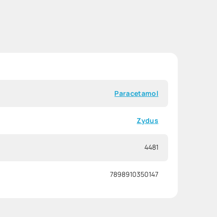
Paracetamol
Zydus
4481
7898910350147