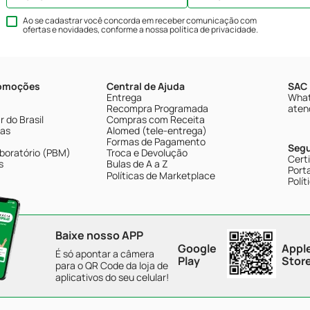
Ao se cadastrar você concorda em receber comunicação com
ofertas e novidades, conforme a nossa
política de privacidade
.
romoções
Central de Ajuda
SAC 
Entrega
What
Recompra Programada
aten
 do Brasil
Compras com Receita
tas
Alomed (tele-entrega)
Formas de Pagamento
Seg
boratório (PBM)
Troca e Devolução
Cert
s
Bulas de A a Z
Porta
Políticas de Marketplace
Polít
Baixe nosso APP
Google
Appl
É só apontar a câmera
Play
Stor
para o QR Code da loja de
aplicativos do seu celular!