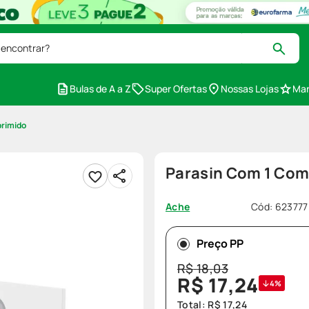
 encontrar?
Bulas de A a Z
Super Ofertas
Nossas Lojas
Mar
rimido
Parasin Com 1 Co
Cód
:
623777
Ache
Preço PP
R$
18
,
03
R$
17
,
24
4%
Total:
R$
17
,
24