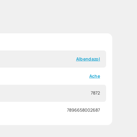
Albendazol
Ache
7872
7896658002687