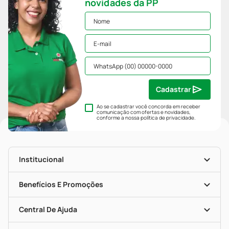
novidades da PP
Cadastrar
Ao se cadastrar você concorda em receber
comunicação com ofertas e novidades,
conforme a nossa
política de privacidade
.
Institucional
História
Nossas Lojas
Benefícios E Promoções
Trabalhe Conosco
Mapa De Categorias
Clube PP
Blog Da PP
Convênios
Central De Ajuda
Seja Uma Loja Parceira
Programa Popular Do Brasil
Encarte De Ofertas
Entrega