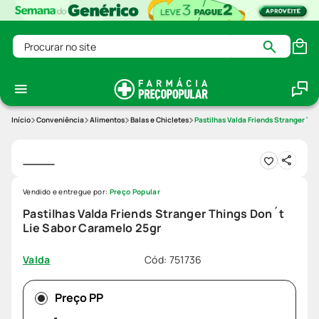
Procurar no site
Conveniência
Alimentos
Balas e Chicletes
Pastilhas Valda Friends Stranger Th
Vendido e entregue por:
Preço Popular
Pastilhas Valda Friends Stranger Things Don´t
Lie Sabor Caramelo 25gr
Cód
:
751736
Valda
Preço PP