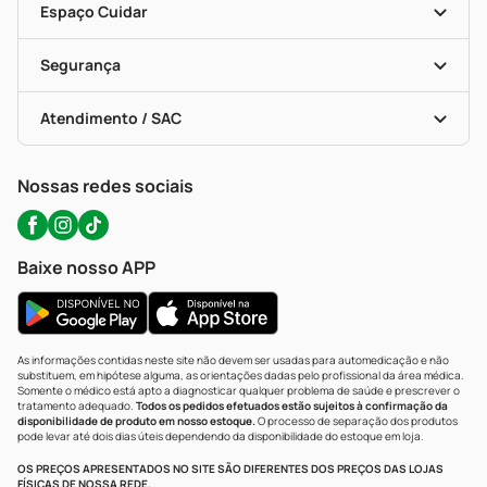
Dermaclub
Recompra Programada
Espaço Cuidar
Descontos De Laboratório (PBM)
Compras Com Receita
Cupons E Ofertas
Alomed (tele-Entrega)
Vacinas
Formas De Pagamento
Serviços Farmacêuticos
Segurança
Troca E Devolução
Testes Rápidos
Bulas De A A Z
Autoteste Covid-19
Certificado De Segurança
Políticas De Marketplace
Portal Da Privacidade
Atendimento / SAC
Política De Privacidade
WhatsApp (47) 9202-1687
Atendimento@precopopular.com.br
Nossas redes sociais
Baixe nosso APP
As informações contidas neste site não devem ser usadas para automedicação e não
substituem, em hipótese alguma, as orientações dadas pelo profissional da área médica.
Somente o médico está apto a diagnosticar qualquer problema de saúde e prescrever o
tratamento adequado.
Todos os pedidos efetuados estão sujeitos à confirmação da
disponibilidade de produto em nosso estoque.
O processo de separação dos produtos
pode levar até dois dias úteis dependendo da disponibilidade do estoque em loja.
OS PREÇOS APRESENTADOS NO SITE SÃO DIFERENTES DOS PREÇOS DAS LOJAS
FÍSICAS DE NOSSA REDE.