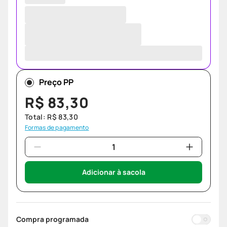
Preço PP
R$
83
,
30
Total:
R$
83
,
30
Formas de pagamento
Adicionar à sacola
Compra programada