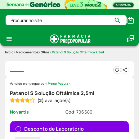
Procurar no site
Medicamentos
Olhos
Patanol S Solução Oftálmica 2,5ml
Vendido e entregue por:
Preço Popular
Patanol S Solução Oftálmica 2,5ml
(
2
)
Cód
:
706686
Novartis
Desconto de Laboratório