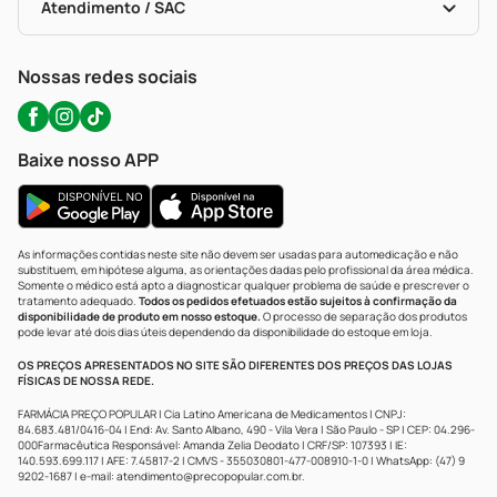
Políticas De Marketplace
Portal Da Privacidade
Atendimento / SAC
Política De Privacidade
WhatsApp (47) 9202-1687
Atendimento@precopopular.com.br
Nossas redes sociais
Baixe nosso APP
As informações contidas neste site não devem ser usadas para automedicação e não
substituem, em hipótese alguma, as orientações dadas pelo profissional da área médica.
Somente o médico está apto a diagnosticar qualquer problema de saúde e prescrever o
tratamento adequado.
Todos os pedidos efetuados estão sujeitos à confirmação da
disponibilidade de produto em nosso estoque.
O processo de separação dos produtos
pode levar até dois dias úteis dependendo da disponibilidade do estoque em loja.
OS PREÇOS APRESENTADOS NO SITE SÃO DIFERENTES DOS PREÇOS DAS LOJAS
FÍSICAS DE NOSSA REDE.
FARMÁCIA PREÇO POPULAR | Cia Latino Americana de Medicamentos | CNPJ:
84.683.481/0416-04 | End: Av. Santo Albano, 490 - Vila Vera | São Paulo - SP | CEP: 04.296-
000Farmacêutica Responsável: Amanda Zelia Deodato | CRF/SP: 107393 | IE:
140.593.699.117 | AFE: 7.45817-2 | CMVS - 355030801-477-008910-1-0 | WhatsApp: (47) 9
9202-1687 | e-mail:
atendimento@precopopular.com.br
.