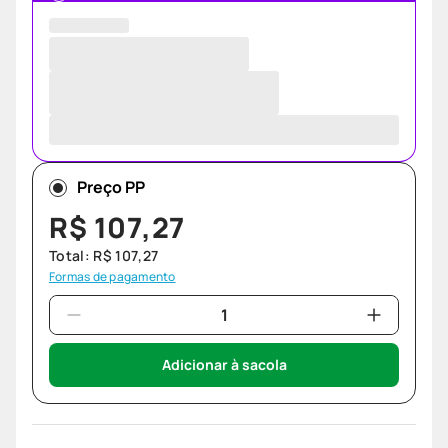
Preço PP
R$
107
,
27
Total:
R$
107
,
27
Formas de pagamento
Adicionar à sacola