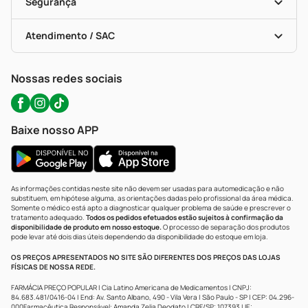
Formas De Pagamento
Serviços Farmacêuticos
Segurança
Troca E Devolução
Testes Rápidos
Bulas De A A Z
Autoteste Covid-19
Certificado De Segurança
Políticas De Marketplace
Portal Da Privacidade
Atendimento / SAC
Política De Privacidade
WhatsApp (47) 9202-1687
Atendimento@precopopular.com.br
Nossas redes sociais
Baixe nosso APP
As informações contidas neste site não devem ser usadas para automedicação e não
substituem, em hipótese alguma, as orientações dadas pelo profissional da área médica.
Somente o médico está apto a diagnosticar qualquer problema de saúde e prescrever o
tratamento adequado.
Todos os pedidos efetuados estão sujeitos à confirmação da
disponibilidade de produto em nosso estoque.
O processo de separação dos produtos
pode levar até dois dias úteis dependendo da disponibilidade do estoque em loja.
OS PREÇOS APRESENTADOS NO SITE SÃO DIFERENTES DOS PREÇOS DAS LOJAS
FÍSICAS DE NOSSA REDE.
FARMÁCIA PREÇO POPULAR | Cia Latino Americana de Medicamentos | CNPJ:
84.683.481/0416-04 | End: Av. Santo Albano, 490 - Vila Vera | São Paulo - SP | CEP: 04.296-
000Farmacêutica Responsável: Amanda Zelia Deodato | CRF/SP: 107393 | IE: