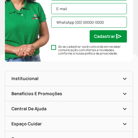
Cadastrar
Ao se cadastrar você concorda em receber
comunicação com ofertas e novidades,
conforme a nossa
política de privacidade
.
Institucional
História
Nossas Lojas
Benefícios E Promoções
Trabalhe Conosco
Mapa De Categorias
Clube PP
Blog Da PP
Convênios
Central De Ajuda
Seja Uma Loja Parceira
Programa Popular Do Brasil
Encarte De Ofertas
Entrega
Dermaclub
Recompra Programada
Espaço Cuidar
Descontos De Laboratório (PBM)
Compras Com Receita
Cupons E Ofertas
Alomed (tele-Entrega)
Vacinas