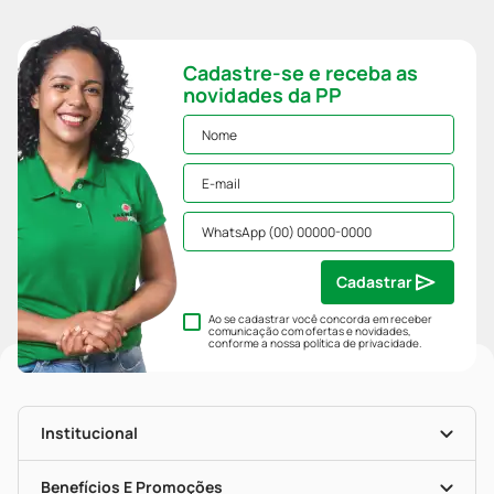
Cadastre-se e receba as
novidades da PP
Cadastrar
Ao se cadastrar você concorda em receber
comunicação com ofertas e novidades,
conforme a nossa
política de privacidade
.
Institucional
História
Nossas Lojas
Benefícios E Promoções