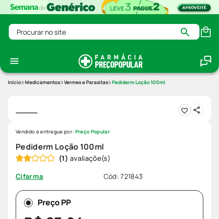
Procurar no site
Medicamentos
Vermes e Parasitas
Pediderm Loção 100ml
Vendido e entregue por:
Preço Popular
Pediderm Loção 100ml
(
1
)
Cód
:
721843
Cifarma
Preço PP