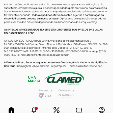
As informações contidas neste site não devem ser usadas para automedicação e não
substituem, em hipótese alguma, as orientações dadas pelo profissional da área médica.
Somente o médico está apto a diagnosticar qualquer problema de saúde e prescrever o
tratamento adequado.
Todos os pedidos efetuados estão sujeitos à confirmação da
disponibilidade de produto em nosso estoque.
O processo de separação dos produtos
pode levar até dois dias úteis dependendo da disponibilidade do estoque em loja.
OS PREÇOS APRESENTADOS NO SITE SÃO DIFERENTES DOS PREÇOS DAS LOJAS
FÍSICAS DE NOSSA REDE.
FARMÁCIA PREÇO POPULAR | Cia Latino Americana de Medicamentos | CNPJ:
84.683.481/0416-04 | End: Av. Santo Albano, 490 - Vila Vera | São Paulo - SP | CEP: 04.296-
000Farmacêutica Responsável: Amanda Zelia Deodato | CRF/SP: 107393 | IE:
140.593.699.117 | AFE: 7.45817-2 | CMVS - 355030801-477-008910-1-0 | WhatsApp: (47) 9
9202-1687 | e-mail:
atendimento@precopopular.com.br
.
A Farmácia Preço Popular segue as determinações da Agência Nacional de Vigilância
Sanitária
| Copyright © 2025 Farmácia Preço Popular - Todos os direitos reservados.
UMA
MARCA
Powered by
Developed by