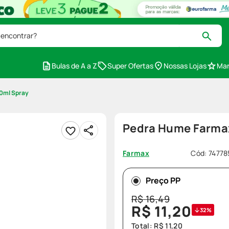
 encontrar?
Bulas de A a Z
Super Ofertas
Nossas Lojas
Mar
0ml Spray
Pedra Hume Farma
Cód
:
74778
Farmax
Preço PP
R$
16
,
49
R$
11
,
20
32%
Total:
R$
11
,
20