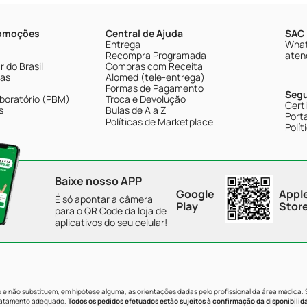
romoções
Central de Ajuda
SAC 
Entrega
What
Recompra Programada
aten
 do Brasil
Compras com Receita
tas
Alomed (tele-entrega)
Formas de Pagamento
Seg
boratório (PBM)
Troca e Devolução
Cert
s
Bulas de A a Z
Porta
Políticas de Marketplace
Polít
Baixe nosso APP
Google
Appl
É só apontar a câmera
Play
Stor
para o QR Code da loja de
aplicativos do seu celular!
e não substituem, em hipótese alguma, as orientações dadas pelo profissional da área médica.
tratamento adequado.
Todos os pedidos efetuados estão sujeitos à confirmação da disponibilid