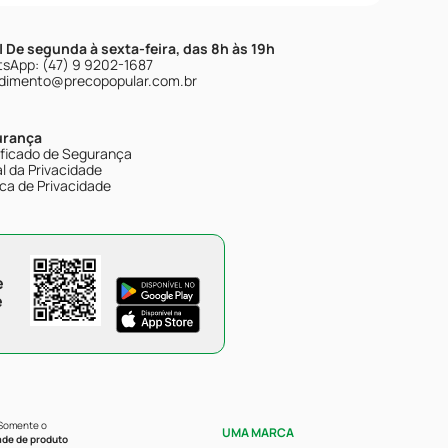
| De segunda à sexta-feira, das 8h às 19h
sApp: (47) 9 9202-1687
dimento@precopopular.com.br
urança
ificado de Segurança
l da Privacidade
ica de Privacidade
e
e
 Somente o
UMA MARCA
ade de produto