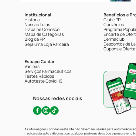
Institucional
Benefícios e P
História
Clube PP
Nossas Lojas
Convênios
Trabalhe Conosco
Programa Popular
Mapa de Categorias
Encarte de Ofer
Blog da PP
Dermaclub
Descontos de La
Seja uma Loja Parceira
Cupons e Oferta
Espaço Cuidar
Vacinas
Serviços Farmacêuticos
Testes Rápidos
Autoteste Covid-19
Nossas redes sociais
As informações contidas neste site não devem ser usadas para automedicação 
médico está apto a diagnosticar qualquer problema de saúde e prescrever o 