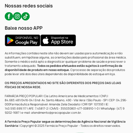
Atendimento@precopopular.com.br
Nossas redes sociais
Baixe nosso APP
As informações contidas neste site não devem ser usadas para automedicação e não
substituem, em hipótese alguma, as orientações dadas pelo profissional da área médica.
Somente o médico está apto a diagnosticar qualquer problema de saúde e prescrever o
tratamento adequado.
Todos os pedidos efetuados estão sujeitos à confirmação da
disponibilidade de produto em nosso estoque.
O processo de separação dos produtos
pode levar até dois dias úteis dependendo da disponibilidade do estoque em loja.
OS PREÇOS APRESENTADOS NO SITE SÃO DIFERENTES DOS PREÇOS DAS LOJAS
FÍSICAS DE NOSSA REDE.
FARMÁCIA PREÇO POPULAR | Cia Latino Americana de Medicamentos | CNPJ:
84.683.481/0416-04 | End: Av. Santo Albano, 490 - Vila Vera | São Paulo - SP | CEP: 04.296-
000Farmacêutica Responsável: Amanda Zelia Deodato | CRF/SP: 107393 | IE:
140.593.699.117 | AFE: 7.45817-2 | CMVS - 355030801-477-008910-1-0 | WhatsApp: (47) 9
9202-1687 | e-mail:
atendimento@precopopular.com.br
.
A Farmácia Preço Popular segue as determinações da Agência Nacional de Vigilância
Sanitária
| Copyright © 2025 Farmácia Preço Popular - Todos os direitos reservados.