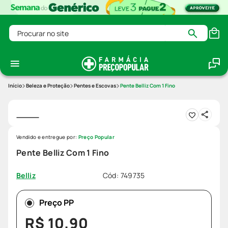
Procurar no site
Beleza e Proteção
Pentes e Escovas
Pente Belliz Com 1 Fino
Vendido e entregue por:
Preço Popular
Pente Belliz Com 1 Fino
Cód
:
749735
Belliz
Preço PP
R$
10
,
90